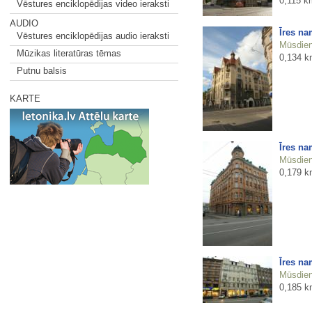
0,115 k
Vēstures enciklopēdijas video ieraksti
AUDIO
Īres na
Vēstures enciklopēdijas audio ieraksti
Mūsdienu
Mūzikas literatūras tēmas
0,134 k
Putnu balsis
KARTE
Īres na
Mūsdienu
0,179 k
Īres na
Mūsdienu
0,185 k