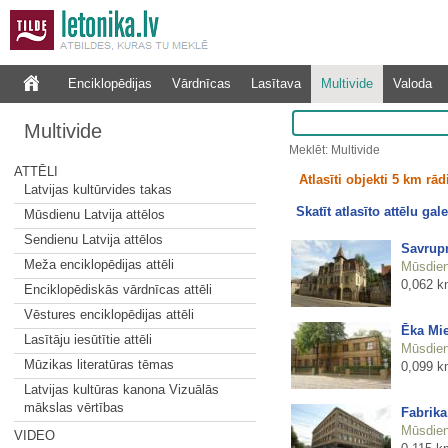
Enciklopēdijas
Vārdnīcas
Lasītava
Multivide
Valoda
Multivide
Meklēt: Multivide
ATTĒLI
Atlasīti objekti 5 km rā
Latvijas kultūrvides takas
Skatīt atlasīto attēlu gale
Mūsdienu Latvija attēlos
Sendienu Latvija attēlos
Savrup
Meža enciklopēdijas attēli
Mūsdienu
0,062 k
Enciklopēdiskās vārdnīcas attēli
Vēstures enciklopēdijas attēli
Ēka Mie
Lasītāju iesūtītie attēli
Mūsdienu
Mūzikas literatūras tēmas
0,099 k
Latvijas kultūras kanona Vizuālās
mākslas vērtības
Fabrika
Mūsdienu
VIDEO