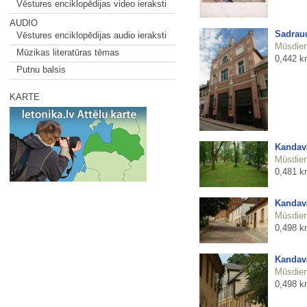
Vēstures enciklopēdijas video ieraksti
AUDIO
Sadraud
Vēstures enciklopēdijas audio ieraksti
Mūsdienu
Mūzikas literatūras tēmas
0,442 k
Putnu balsis
KARTE
Kandava
Mūsdienu
0,481 k
Kandava
Mūsdienu
0,498 k
Kandava
Mūsdienu
0,498 k