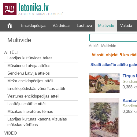
Enciklopēdijas
Vārdnīcas
Lasītava
Multivide
Valoda
Multivide
Meklēt: Multivide
ATTĒLI
Atlasīti objekti 5 km rā
Latvijas kultūrvides takas
Skatīt atlasīto attēlu gale
Mūsdienu Latvija attēlos
Sendienu Latvija attēlos
Tirgus
Meža enciklopēdijas attēli
Sendienu
0,388 k
Enciklopēdiskās vārdnīcas attēli
Vēstures enciklopēdijas attēli
Kandav
Lasītāju iesūtītie attēli
Sendienu
0,392 k
Mūzikas literatūras tēmas
Latvijas kultūras kanona Vizuālās
mākslas vērtības
VIDEO