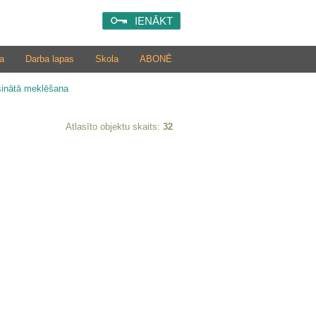
IENĀKT
a
Darba lapas
Skola
ABONĒ
šinātā meklēšana
Atlasīto objektu skaits:
32