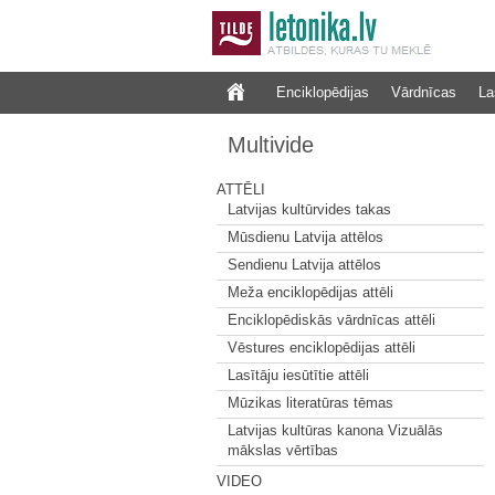
Enciklopēdijas
Vārdnīcas
La
Multivide
ATTĒLI
Latvijas kultūrvides takas
Mūsdienu Latvija attēlos
Sendienu Latvija attēlos
Meža enciklopēdijas attēli
Enciklopēdiskās vārdnīcas attēli
Vēstures enciklopēdijas attēli
Lasītāju iesūtītie attēli
Mūzikas literatūras tēmas
Latvijas kultūras kanona Vizuālās
mākslas vērtības
VIDEO