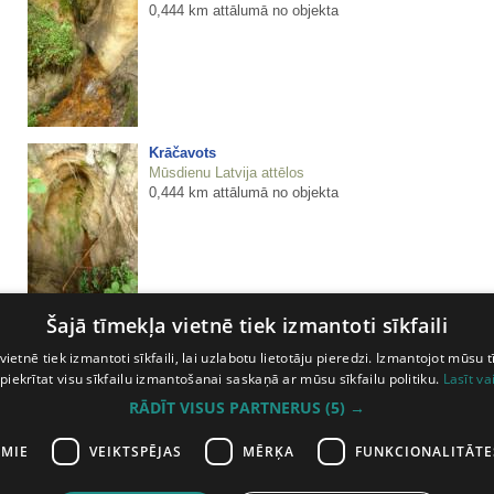
0,444 km attālumā no objekta
Krāčavots
Mūsdienu Latvija attēlos
0,444 km attālumā no objekta
Šajā tīmekļa vietnē tiek izmantoti sīkfaili
Līču klinšu Apakšala
Mūsdienu Latvija attēlos
vietnē tiek izmantoti sīkfaili, lai uzlabotu lietotāju pieredzi. Izmantojot mūsu t
0,453 km attālumā no objekta
 piekrītat visu sīkfailu izmantošanai saskaņā ar mūsu sīkfailu politiku.
Lasīt va
RĀDĪT VISUS PARTNERUS
(5) →
Līču klinšu aiza ar alām
Mūsdienu Latvija attēlos
AMIE
VEIKTSPĒJAS
MĒRĶA
FUNKCIONALITĀTE
0,701 km attālumā no objekta