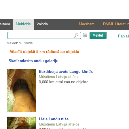
sītava
Multivide
Valoda
Mācībām
DMML Literatūr
Papla
Meklēt: Multivide
Atlasīti objekti 5 km rādiusā ap objektu
Skatīt atlasīto attēlu galeriju
Bezdibeņa avots Laņģu klintīs
Mūsdienu Latvija attēlos
0,000 km attālumā no objekta
Lielā Laņģu niša
Mūsdienu Latvija attēlos