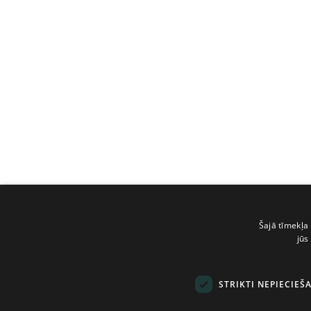
Šajā tīmekļa 
jūs
STRIKTI NEPIECIEŠ