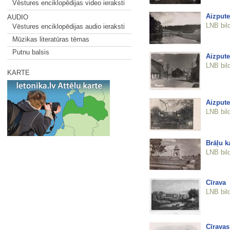
Vēstures enciklopēdijas video ieraksti
Aizpute
AUDIO
LNB bil
Vēstures enciklopēdijas audio ieraksti
Mūzikas literatūras tēmas
Putnu balsis
Aizpute
LNB bil
KARTE
Aizpute
LNB bil
Brāļu k
LNB bil
Cīrava
LNB bil
Cīravas