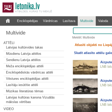
Enciklopēdijas
Vārdnīcas
Lasītava
Multivide
Valoda
Multivide
Meklēt: Multivide
ATTĒLI
Atlasīti objekti no Liepāj
Latvijas kultūrvides takas
Skatīt atlasīto attēlu gale
Mūsdienu Latvija attēlos
Sendienu Latvija attēlos
Aizpute
Meža enciklopēdijas attēli
LNB bil
Enciklopēdiskās vārdnīcas attēli
Vēstures enciklopēdijas attēli
Aizpute
Lasītāju iesūtītie attēli
LNB bil
Mūzikas literatūras tēmas
Latvijas kultūras kanona Vizuālās
Aizpute
mākslas vērtības
LNB bil
VIDEO