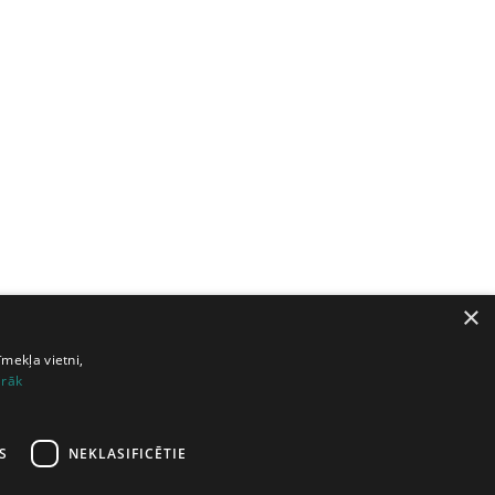
×
īmekļa vietni,
irāk
S
NEKLASIFICĒTIE