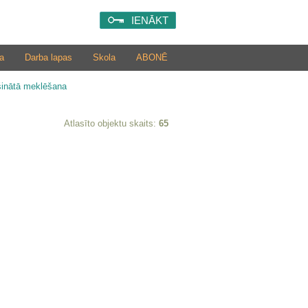
IENĀKT
a
Darba lapas
Skola
ABONĒ
šinātā meklēšana
Atlasīto objektu skaits:
65