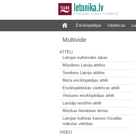
Enciklopēdijas
Vārdnīcas
La
Multivide
ATTĒLI
Latvijas kultūrvides takas
Mūsdienu Latvija attēlos
Sendienu Latvija attēlos
Meža enciklopēdijas attēli
Enciklopēdiskās vārdnīcas attēli
Vēstures enciklopēdijas attēli
Lasītāju iesūtītie attēli
Mūzikas literatūras tēmas
Latvijas kultūras kanona Vizuālās
mākslas vērtības
VIDEO