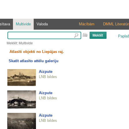
sītava
Multivide
Valoda
Mācībām
DMML Literatūr
Papla
Meklēt: Multivide
Atlasīti objekti no Liepājas raj.
Skatīt atlasīto attēlu galeriju
Aizpute
LNB bildes
Aizpute
LNB bildes
Aizpute
LNB bildes