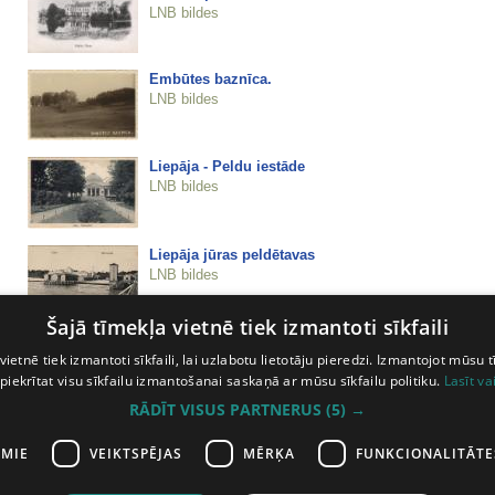
LNB bildes
Embūtes baznīca.
LNB bildes
Liepāja - Peldu iestāde
LNB bildes
Liepāja jūras peldētavas
LNB bildes
Šajā tīmekļa vietnē tiek izmantoti sīkfaili
Liepāja, Lazaretes iela 2/4
vietnē tiek izmantoti sīkfaili, lai uzlabotu lietotāju pieredzi. Izmantojot mūsu t
LNB bildes
 piekrītat visu sīkfailu izmantošanai saskaņā ar mūsu sīkfailu politiku.
Lasīt va
RĀDĪT VISUS PARTNERUS
(5) →
Liepāja. 15.maija nams - Latviešu biedrība
LNB bildes
AMIE
VEIKTSPĒJAS
MĒRĶA
FUNKCIONALITĀTE