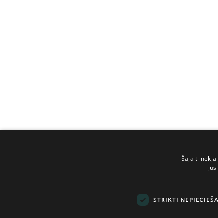
Šajā tīmekļa 
jūs
STRIKTI NEPIECIEŠ