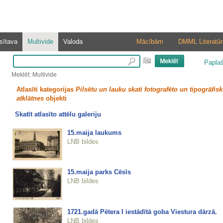
sītava
Multivide
Valoda
Mācībām
DMML Literatūr
Papla
Meklēt: Multivide
Atlasīti kategorijas
Pilsētu un lauku skati fotografēto un tipogrāfisk
atklātnes
objekti
Skatīt atlasīto attēlu galeriju
15.maija laukums
LNB bildes
15.maija parks Cēsīs
LNB bildes
1721.gadā Pētera I iestādītā goba Viestura dārzā.
LNB bildes