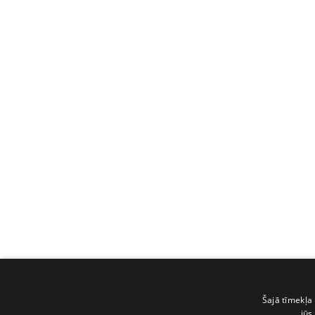
Šajā tīmekļa 
jūs