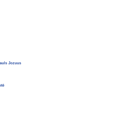
Pauls Jozuus
etē