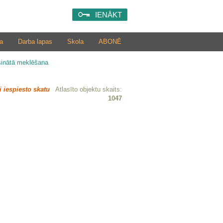
IENĀKT
a
Darba lapas
Skola
ABONĒ
šinātā meklēšana
i iespiesto skatu
Atlasīto objektu skaits:
1047