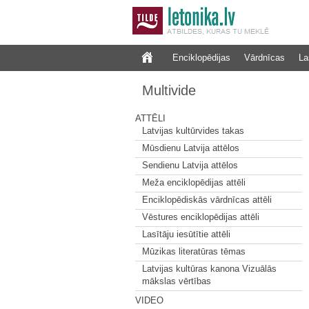
Enciklopēdijas
Vārdnīcas
La
Multivide
ATTĒLI
Latvijas kultūrvides takas
Mūsdienu Latvija attēlos
Sendienu Latvija attēlos
Meža enciklopēdijas attēli
Enciklopēdiskās vārdnīcas attēli
Vēstures enciklopēdijas attēli
Lasītāju iesūtītie attēli
Mūzikas literatūras tēmas
Latvijas kultūras kanona Vizuālās
mākslas vērtības
VIDEO