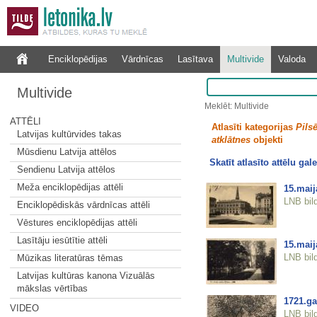
Enciklopēdijas
Vārdnīcas
Lasītava
Multivide
Valoda
Multivide
Meklēt: Multivide
ATTĒLI
Atlasīti kategorijas
Pilsē
Latvijas kultūrvides takas
atklātnes
objekti
Mūsdienu Latvija attēlos
Skatīt atlasīto attēlu gale
Sendienu Latvija attēlos
Meža enciklopēdijas attēli
15.mai
LNB bil
Enciklopēdiskās vārdnīcas attēli
Vēstures enciklopēdijas attēli
Lasītāju iesūtītie attēli
15.maij
LNB bil
Mūzikas literatūras tēmas
Latvijas kultūras kanona Vizuālās
mākslas vērtības
1721.ga
VIDEO
LNB bil