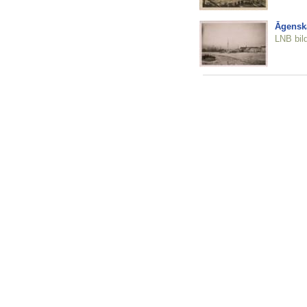
Āgenska
LNB bil