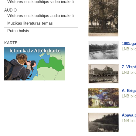
Vēstures enciklopēdijas video ieraksti
AUDIO
Vēstures enciklopēdijas audio ieraksti
Mūzikas literatūras tēmas
Putnu balsis
KARTE
1905.ga
LNB bil
7. Visp
LNB bil
A. Brig
LNB bil
Abava 
LNB bil