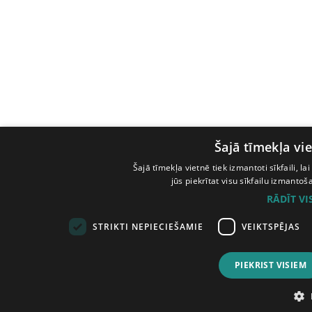
Šajā tīmekļa vie
Šajā tīmekļa vietnē tiek izmantoti sīkfaili, l
jūs piekrītat visu sīkfailu izmanto
RĀDĪT V
STRIKTI NEPIECIEŠAMIE
VEIKTSPĒJAS
PIEKRIST VISIEM
© Tilde, 2026.
Visas tiesības aizsargātas