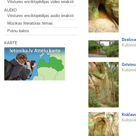
Vēstures enciklopēdijas video ieraksti
AUDIO
Vēstures enciklopēdijas audio ieraksti
Mūzikas literatūras tēmas
Putnu balsis
Dzelzce
KARTE
Kultūrvē
Grīviņu 
Kultūrvē
Krāčavo
Kultūrvē