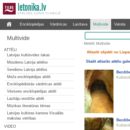
Enciklopēdijas
Vārdnīcas
Lasītava
Multivide
Valoda
Multivide
Meklēt: Multivide
ATTĒLI
Atlasīti objekti no Liepa
Latvijas kultūrvides takas
Skatīt atlasīto attēlu gale
Mūsdienu Latvija attēlos
Sendienu Latvija attēlos
Bezdibe
Meža enciklopēdijas attēli
Kultūrvē
Enciklopēdiskās vārdnīcas attēli
Vēstures enciklopēdijas attēli
Lasītāju iesūtītie attēli
Mūzikas literatūras tēmas
Latvijas kultūras kanona Vizuālās
mākslas vērtības
Bezdibe
Kultūrvē
VIDEO