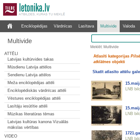
Enciklopēdijas
Vārdnīcas
Lasītava
Multivide
Valoda
Multivide
Meklēt: Multivide
ATTĒLI
Atlasīti kategorijas
Pilsē
Latvijas kultūrvides takas
atklātnes
objekti
Mūsdienu Latvija attēlos
Skatīt atlasīto attēlu gale
Sendienu Latvija attēlos
Meža enciklopēdijas attēli
15.mai
LNB bil
Enciklopēdiskās vārdnīcas attēli
Vēstures enciklopēdijas attēli
Lasītāju iesūtītie attēli
15.maij
LNB bil
Mūzikas literatūras tēmas
Latvijas kultūras kanona Vizuālās
mākslas vērtības
1721.ga
VIDEO
LNB bil