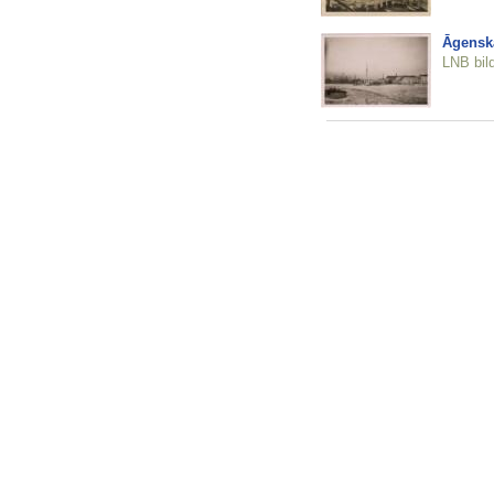
Āgenska
LNB bil