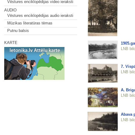
Vēstures enciklopēdijas video ieraksti
AUDIO
Vēstures enciklopēdijas audio ieraksti
Mūzikas literatūras tēmas
Putnu balsis
KARTE
1905.ga
LNB bil
7. Visp
LNB bil
A. Brig
LNB bil
Abava 
LNB bil