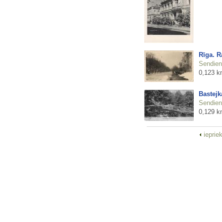
Rīga. R
Sendienu
0,123 k
Bastejk
Sendienu
0,129 k
ieprie