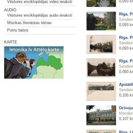
0,093 k
Vēstures enciklopēdijas video ieraksti
AUDIO
Rīga. P
Vēstures enciklopēdijas audio ieraksti
Sendienu
Mūzikas literatūras tēmas
0,093 k
Putnu balsis
Rīga. P
KARTE
Sendienu
0,093 k
Rīga. P
Sendienu
0,093 k
Apstādī
Sendienu
0,105 k
Dzīvoja
Mūsdienu
0,107 k
Rīga. L