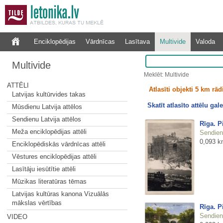
Enciklopēdijas
Vārdnīcas
Lasītava
Multivide
Valoda
Multivide
Meklēt: Multivide
ATTĒLI
Atlasīti objekti 5 km rā
Latvijas kultūrvides takas
Skatīt atlasīto attēlu gale
Mūsdienu Latvija attēlos
Sendienu Latvija attēlos
Rīga. P
Meža enciklopēdijas attēli
Sendienu
0,093 k
Enciklopēdiskās vārdnīcas attēli
Vēstures enciklopēdijas attēli
Lasītāju iesūtītie attēli
Mūzikas literatūras tēmas
Latvijas kultūras kanona Vizuālās
mākslas vērtības
Rīga. P
Sendienu
VIDEO