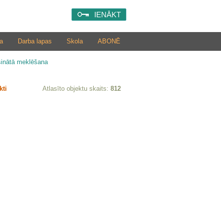
IENĀKT
a
Darba lapas
Skola
ABONĒ
šinātā meklēšana
kti
Atlasīto objektu skaits:
812