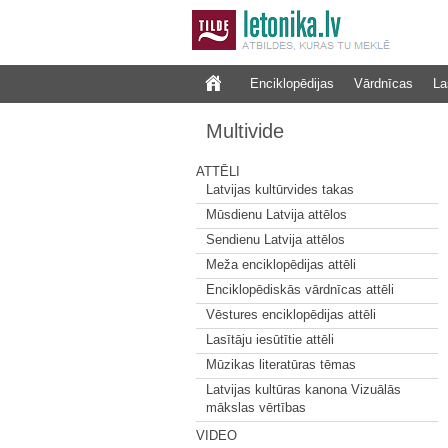
Enciklopēdijas
Vārdnīcas
La
Multivide
ATTĒLI
Latvijas kultūrvides takas
Mūsdienu Latvija attēlos
Sendienu Latvija attēlos
Meža enciklopēdijas attēli
Enciklopēdiskās vārdnīcas attēli
Vēstures enciklopēdijas attēli
Lasītāju iesūtītie attēli
Mūzikas literatūras tēmas
Latvijas kultūras kanona Vizuālās
mākslas vērtības
VIDEO