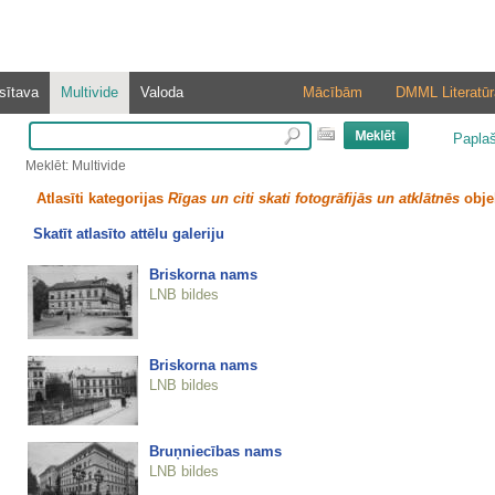
sītava
Multivide
Valoda
Mācībām
DMML Literatūr
Papla
Meklēt: Multivide
Atlasīti kategorijas
Rīgas un citi skati fotogrāfijās un atklātnēs
obje
Skatīt atlasīto attēlu galeriju
Briskorna nams
LNB bildes
Briskorna nams
LNB bildes
Bruņniecības nams
LNB bildes