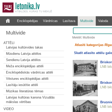
Enciklopēdijas
Vārdnīcas
Lasītava
Multivide
Valoda
Multivide
Meklēt: Multivide
ATTĒLI
Atlasīti kategorijas
Rīgas
Latvijas kultūrvides takas
Skatīt atlasīto attēlu gale
Mūsdienu Latvija attēlos
Sendienu Latvija attēlos
Brisko
Meža enciklopēdijas attēli
LNB bil
Enciklopēdiskās vārdnīcas attēli
Vēstures enciklopēdijas attēli
Brisko
Lasītāju iesūtītie attēli
LNB bil
Mūzikas literatūras tēmas
Latvijas kultūras kanona Vizuālās
mākslas vērtības
Bruņni
LNB bil
VIDEO