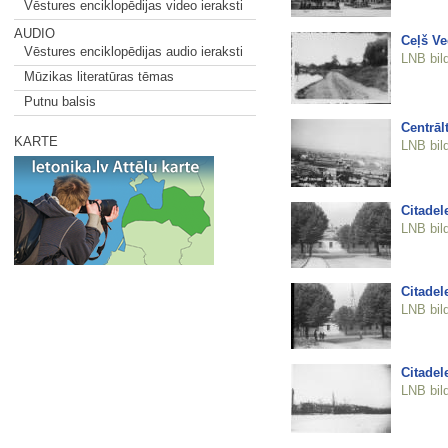
Vēstures enciklopēdijas video ieraksti
AUDIO
Ceļš Ve
Vēstures enciklopēdijas audio ieraksti
LNB bil
Mūzikas literatūras tēmas
Putnu balsis
Centrāl
KARTE
LNB bil
Citadel
LNB bil
Citadel
LNB bil
Citadel
LNB bil