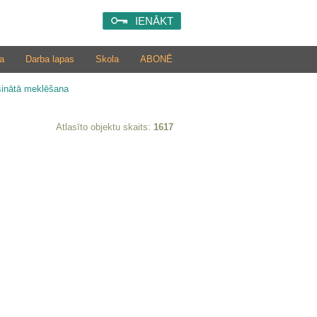
IENĀKT
a
Darba lapas
Skola
ABONĒ
šinātā meklēšana
Atlasīto objektu skaits:
1617