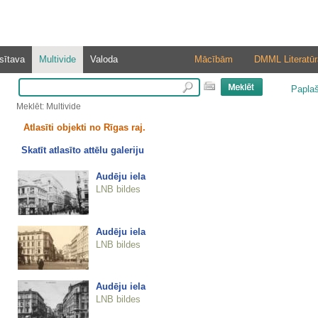
sītava
Multivide
Valoda
Mācībām
DMML Literatūr
Papla
Meklēt: Multivide
Atlasīti objekti no Rīgas raj.
Skatīt atlasīto attēlu galeriju
Audēju iela
LNB bildes
Audēju iela
LNB bildes
Audēju iela
LNB bildes