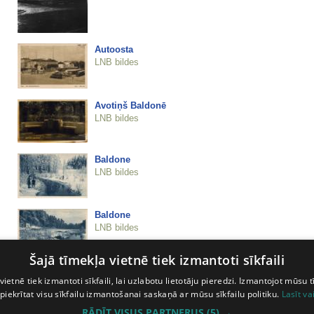
Autoosta
LNB bildes
Avotiņš Baldonē
LNB bildes
Baldone
LNB bildes
Baldone
LNB bildes
Šajā tīmekļa vietnē tiek izmantoti sīkfaili
Baldone
vietnē tiek izmantoti sīkfaili, lai uzlabotu lietotāju pieredzi. Izmantojot mūsu t
LNB bildes
 piekrītat visu sīkfailu izmantošanai saskaņā ar mūsu sīkfailu politiku.
Lasīt va
RĀDĪT VISUS PARTNERUS
(5) →