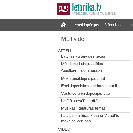
Enciklopēdijas
Vārdnīcas
La
Multivide
ATTĒLI
Latvijas kultūrvides takas
Mūsdienu Latvija attēlos
Sendienu Latvija attēlos
Meža enciklopēdijas attēli
Enciklopēdiskās vārdnīcas attēli
Vēstures enciklopēdijas attēli
Lasītāju iesūtītie attēli
Mūzikas literatūras tēmas
Latvijas kultūras kanona Vizuālās
mākslas vērtības
VIDEO