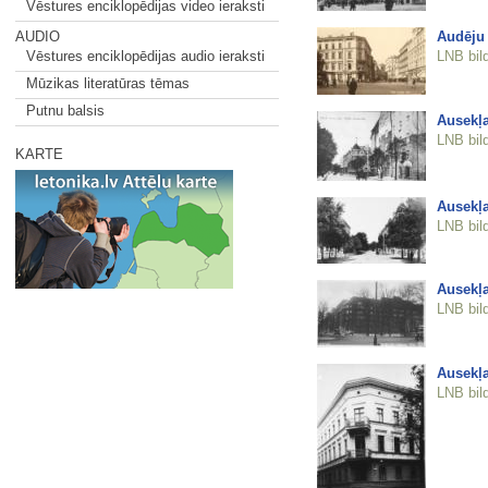
Vēstures enciklopēdijas video ieraksti
Audēju 
AUDIO
LNB bil
Vēstures enciklopēdijas audio ieraksti
Mūzikas literatūras tēmas
Putnu balsis
Ausekļa
LNB bil
KARTE
Ausekļa
LNB bil
Ausekļa
LNB bil
Ausekļa
LNB bil