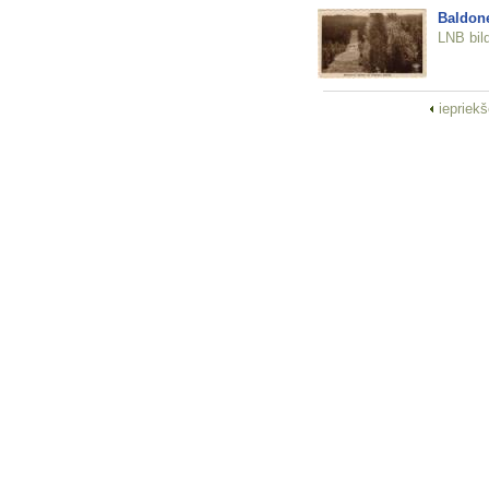
Baldon
LNB bil
iepriek