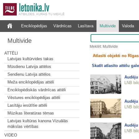
Enciklopēdijas
Vārdnīcas
Lasītava
Multivide
Valoda
Multivide
Meklēt: Multivide
ATTĒLI
Atlasīti objekti no Rīgas 
Latvijas kultūrvides takas
Skatīt atlasīto attēlu gale
Mūsdienu Latvija attēlos
Sendienu Latvija attēlos
Audēju 
Meža enciklopēdijas attēli
LNB bil
Enciklopēdiskās vārdnīcas attēli
Vēstures enciklopēdijas attēli
Audēju 
Lasītāju iesūtītie attēli
LNB bil
Mūzikas literatūras tēmas
Latvijas kultūras kanona Vizuālās
Audēju 
mākslas vērtības
LNB bil
VIDEO