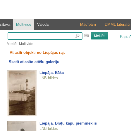
sītava
Multivide
Valoda
Mācībām
DMML Literatūr
Papla
Meklēt: Multivide
Atlasīti objekti no Liepājas raj.
Skatīt atlasīto attēlu galeriju
Liepāja. Bāka
LNB bildes
Liepāja. Brāļu kapu piemineklis
LNB bildes