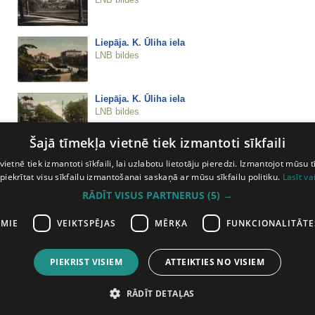
Liepāja. K. Ūliha iela
LNB bildes
Liepāja. K. Ūliha iela
LNB bildes
Šajā tīmekļa vietnē tiek izmantoti sīkfaili
Liepāja. Kūrmājas prospekts
vietnē tiek izmantoti sīkfaili, lai uzlabotu lietotāju pieredzi. Izmantojot mūsu t
LNB bildes
 piekrītat visu sīkfailu izmantošanai saskaņā ar mūsu sīkfailu politiku.
Lasīt va
RĀDĪT VISUS PARTNERUS
(5) →
Liepāja. Kūrparks.
LNB bildes
AMIE
VEIKTSPĒJAS
MĒRĶA
FUNKCIONALITĀTE
PIEKRIST VISIEM
ATTEIKTIES NO VISIEM
iepriekšējā lapa
1
2
3
4
5
nākam
RĀDĪT DETAĻAS
ātas
Abonē