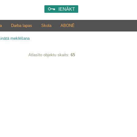
IENĀKT
a
Darba lapas
Skola
ABONĒ
šinātā meklēšana
Atlasīto objektu skaits:
65