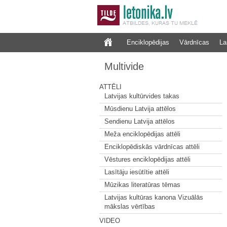
Enciklopēdijas
Vārdnīcas
La
Multivide
ATTĒLI
Latvijas kultūrvides takas
Mūsdienu Latvija attēlos
Sendienu Latvija attēlos
Meža enciklopēdijas attēli
Enciklopēdiskās vārdnīcas attēli
Vēstures enciklopēdijas attēli
Lasītāju iesūtītie attēli
Mūzikas literatūras tēmas
Latvijas kultūras kanona Vizuālās
mākslas vērtības
VIDEO