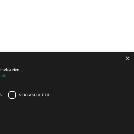
×
īmekļa vietni,
irāk
S
NEKLASIFICĒTIE
ā lapa
šana
|
Atbalsts
|
Lietošanas noteikumi