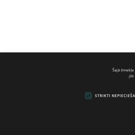
Šajā tīmekļa 
jūs
STRIKTI NEPIECIEŠ
© Tilde, 2026.
Visas tiesības aizsarg