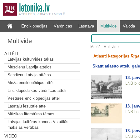
Enciklopēdijas
Vārdnīcas
Lasītava
Multivide
Valoda
Multivide
Meklēt: Multivide
ATTĒLI
Atlasīti kategorijas
Rīgas
Latvijas kultūrvides takas
Skatīt atlasīto attēlu gale
Mūsdienu Latvija attēlos
Sendienu Latvija attēlos
13. jan
Meža enciklopēdijas attēli
LNB bil
Enciklopēdiskās vārdnīcas attēli
Vēstures enciklopēdijas attēli
13. jan
Lasītāju iesūtītie attēli
LNB bil
Mūzikas literatūras tēmas
Latvijas kultūras kanona Vizuālās
mākslas vērtības
13. jan
VIDEO
LNB bil