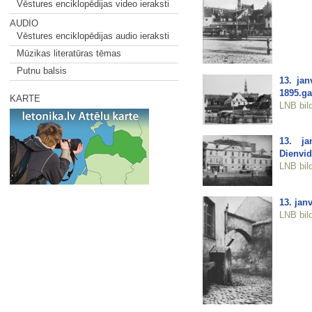
Vēstures enciklopēdijas video ieraksti
AUDIO
Vēstures enciklopēdijas audio ieraksti
Mūzikas literatūras tēmas
Putnu balsis
13. jan
1895.g
KARTE
LNB bil
13. ja
Dienvi
LNB bil
13. jan
LNB bil