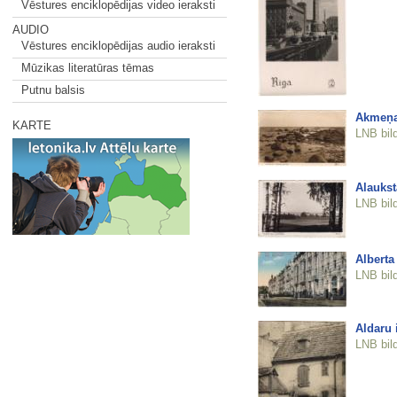
Vēstures enciklopēdijas video ieraksti
AUDIO
Vēstures enciklopēdijas audio ieraksti
Mūzikas literatūras tēmas
Putnu balsis
Akmeņa
KARTE
LNB bil
Alaukst
LNB bil
Alberta 
LNB bil
Aldaru 
LNB bil