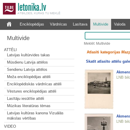
Enciklopēdijas
Vārdnīcas
Lasītava
Multivide
Valoda
Multivide
Meklēt: Multivide
ATTĒLI
Atlasīti kategorijas
Mazp
Latvijas kultūrvides takas
Skatīt atlasīto attēlu gale
Mūsdienu Latvija attēlos
Sendienu Latvija attēlos
Akmens 
Meža enciklopēdijas attēli
LNB bil
Enciklopēdiskās vārdnīcas attēli
Vēstures enciklopēdijas attēli
Lasītāju iesūtītie attēli
Mūzikas literatūras tēmas
Latvijas kultūras kanona Vizuālās
Akmens 
mākslas vērtības
LNB bil
VIDEO