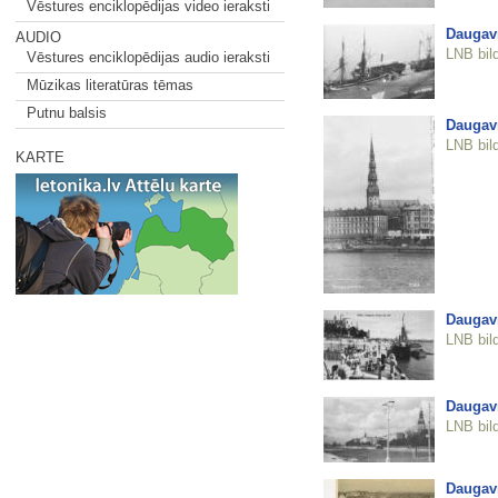
Vēstures enciklopēdijas video ieraksti
Daugavm
AUDIO
LNB bil
Vēstures enciklopēdijas audio ieraksti
Mūzikas literatūras tēmas
Putnu balsis
Daugavm
LNB bil
KARTE
Daugavm
LNB bil
Daugav
LNB bil
Daugav