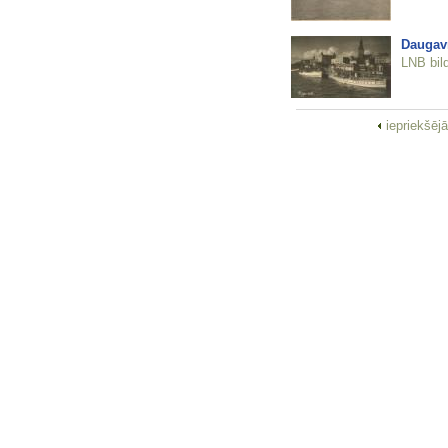
Daugavm
LNB bil
iepriekšēj