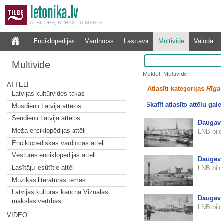
Enciklopēdijas
Vārdnīcas
Lasītava
Multivide
Valoda
Multivide
Meklēt: Multivide
ATTĒLI
Atlasīti kategorijas
Rīgas
Latvijas kultūrvides takas
Skatīt atlasīto attēlu gale
Mūsdienu Latvija attēlos
Sendienu Latvija attēlos
Daugavm
Meža enciklopēdijas attēli
LNB bil
Enciklopēdiskās vārdnīcas attēli
Vēstures enciklopēdijas attēli
Daugavm
Lasītāju iesūtītie attēli
LNB bil
Mūzikas literatūras tēmas
Latvijas kultūras kanona Vizuālās
Daugavm
mākslas vērtības
LNB bil
VIDEO