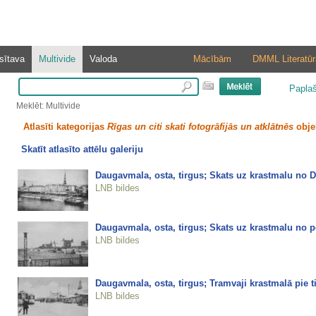
sītava
Multivide
Valoda
Mācībām
DMML Literatūr
Papla
Meklēt: Multivide
Atlasīti kategorijas
Rīgas un citi skati fotogrāfijās un atklātnēs
obje
Skatīt atlasīto attēlu galeriju
Daugavmala, osta, tirgus; Skats uz krastmalu no 
LNB bildes
Daugavmala, osta, tirgus; Skats uz krastmalu no p
LNB bildes
Daugavmala, osta, tirgus; Tramvaji krastmalā pie t
LNB bildes