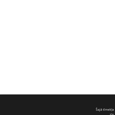
Šajā tīmekļa 
jūs