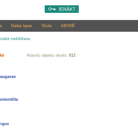
IENĀKT
a
Darba lapas
Skola
ABONĒ
šinātā meklēšana
kti
Atlasīto objektu skaits:
812
Daugavas
ontontilta
irgus