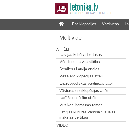
Enciklopēdijas
Vārdnīcas
La
Multivide
ATTĒLI
Latvijas kultūrvides takas
Mūsdienu Latvija attēlos
Sendienu Latvija attēlos
Meža enciklopēdijas attēli
Enciklopēdiskās vārdnīcas attēli
Vēstures enciklopēdijas attēli
Lasītāju iesūtītie attēli
Mūzikas literatūras tēmas
Latvijas kultūras kanona Vizuālās
mākslas vērtības
VIDEO