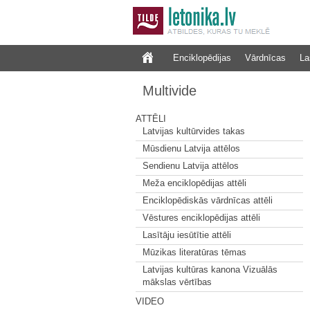
Enciklopēdijas
Vārdnīcas
La
Multivide
ATTĒLI
Latvijas kultūrvides takas
Mūsdienu Latvija attēlos
Sendienu Latvija attēlos
Meža enciklopēdijas attēli
Enciklopēdiskās vārdnīcas attēli
Vēstures enciklopēdijas attēli
Lasītāju iesūtītie attēli
Mūzikas literatūras tēmas
Latvijas kultūras kanona Vizuālās
mākslas vērtības
VIDEO