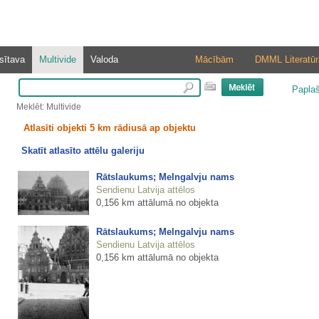
sītava
Multivide
Valoda
Mācībām
DMML Literatūr
Papla
Meklēt: Multivide
Atlasīti objekti 5 km rādiusā ap objektu
Skatīt atlasīto attēlu galeriju
Rātslaukums; Melngalvju nams
Sendienu Latvija attēlos
0,156 km attālumā no objekta
Rātslaukums; Melngalvju nams
Sendienu Latvija attēlos
0,156 km attālumā no objekta