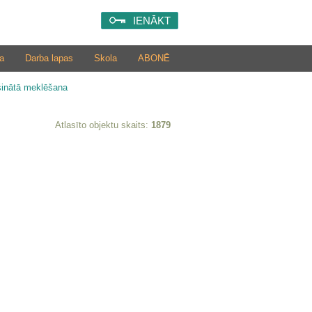
IENĀKT
a
Darba lapas
Skola
ABONĒ
šinātā meklēšana
Atlasīto objektu skaits:
1879