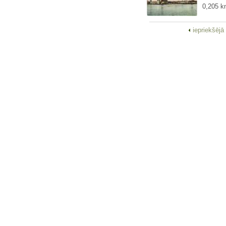
0,205 k
iepriekšējā