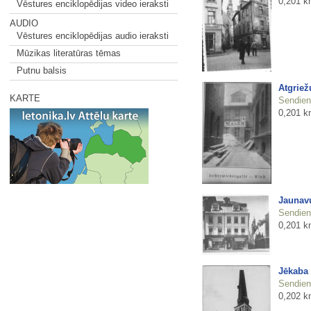
0,201 k
Vēstures enciklopēdijas video ieraksti
AUDIO
Vēstures enciklopēdijas audio ieraksti
Mūzikas literatūras tēmas
Putnu balsis
Atgriež
KARTE
Sendienu
0,201 k
Jaunavu
Sendienu
0,201 k
Jēkaba 
Sendienu
0,202 k