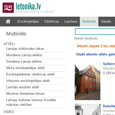
Enciklopēdijas
Vārdnīcas
Lasītava
Multivide
Valoda
Multivide
Meklēt: Multivide
ATTĒLI
Atlasīti objekti 5 km rā
Latvijas kultūrvides takas
Skatīt atlasīto attēlu gale
Mūsdienu Latvija attēlos
Sendienu Latvija attēlos
Spīķeri
Meža enciklopēdijas attēli
Mūsdienu
0,199 k
Enciklopēdiskās vārdnīcas attēli
Vēstures enciklopēdijas attēli
Lasītāju iesūtītie attēli
Mūzikas literatūras tēmas
Latvijas kultūras kanona Vizuālās
mākslas vērtības
Dubulta
Sendienu
VIDEO