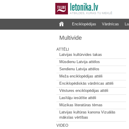
Enciklopēdijas
Vārdnīcas
La
Multivide
ATTĒLI
Latvijas kultūrvides takas
Mūsdienu Latvija attēlos
Sendienu Latvija attēlos
Meža enciklopēdijas attēli
Enciklopēdiskās vārdnīcas attēli
Vēstures enciklopēdijas attēli
Lasītāju iesūtītie attēli
Mūzikas literatūras tēmas
Latvijas kultūras kanona Vizuālās
mākslas vērtības
VIDEO