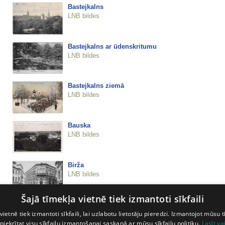
Bastejkalns
LNB bildes
Bastejkalns ar ūdenskritumu
LNB bildes
Bastejkalns ziemā
LNB bildes
Bauska
LNB bildes
Birža
LNB bildes
Šajā tīmekļa vietnē tiek izmantoti sīkfaili
Birža
vietnē tiek izmantoti sīkfaili, lai uzlabotu lietotāju pieredzi. Izmantojot mūsu t
LNB bildes
 piekrītat visu sīkfailu izmantošanai saskaņā ar mūsu sīkfailu politiku.
Lasīt va