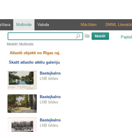
sītava
Multivide
Valoda
Mācībām
DMML Literatūr
Papla
Meklēt: Multivide
Atlasīti objekti no Rīgas raj.
Skatīt atlasīto attēlu galeriju
Bastejkalns
LNB bildes
Bastejkalns
LNB bildes
Bastejkalns
LNB bildes