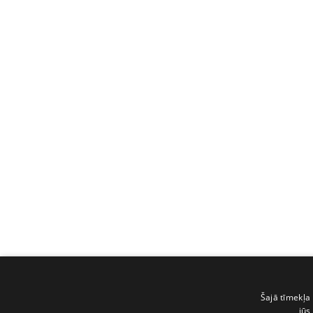
Šajā tīmekļa 
jūs