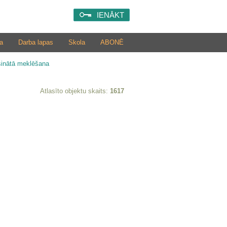
IENĀKT
a
Darba lapas
Skola
ABONĒ
šinātā meklēšana
Atlasīto objektu skaits:
1617