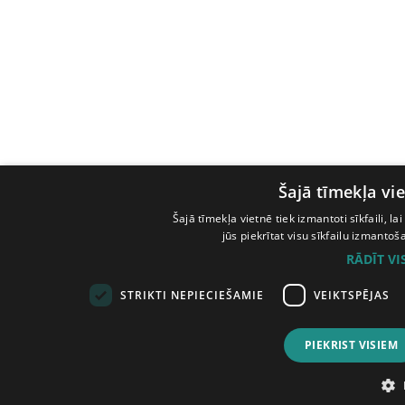
Šajā tīmekļa vie
Šajā tīmekļa vietnē tiek izmantoti sīkfaili, l
jūs piekrītat visu sīkfailu izmanto
RĀDĪT V
STRIKTI NEPIECIEŠAMIE
VEIKTSPĒJAS
PIEKRIST VISIEM
© Tilde, 2026.
Visas tiesības aizsargātas