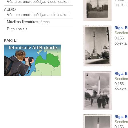
Vēstures enciklopēdijas video ieraksti
objekta
AUDIO
Vēstures enciklopēdijas audio ieraksti
Mūzikas literatūras tēmas
Rīga. B
Putnu balsis
Sendienu
0,156
KARTE
objekta
Rīga. B
Sendienu
0,156
objekta
Rīga. B
Sendienu
0,156