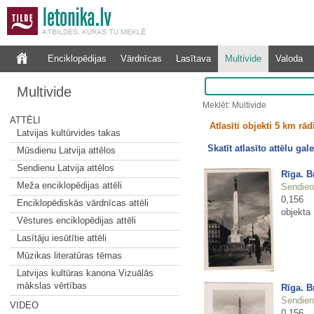
Enciklopēdijas
Vārdnīcas
Lasītava
Multivide
Valoda
Multivide
Meklēt: Multivide
ATTĒLI
Atlasīti objekti 5 km rā
Latvijas kultūrvides takas
Skatīt atlasīto attēlu gale
Mūsdienu Latvija attēlos
Sendienu Latvija attēlos
Rīga. B
Meža enciklopēdijas attēli
Sendienu
0,156
Enciklopēdiskās vārdnīcas attēli
objekta
Vēstures enciklopēdijas attēli
Lasītāju iesūtītie attēli
Mūzikas literatūras tēmas
Latvijas kultūras kanona Vizuālās
mākslas vērtības
Rīga. B
Sendienu
VIDEO
0,156