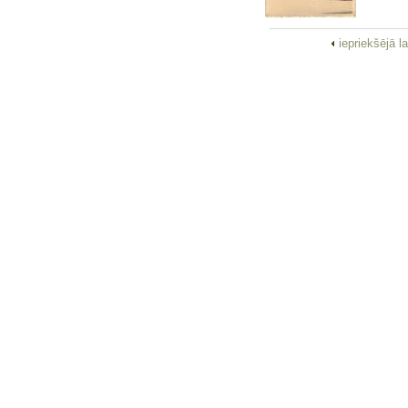
iepriekšējā l