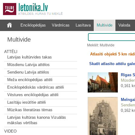
Enciklopēdijas
Vārdnīcas
Lasītava
Multivide
Valoda
Multivide
Meklēt: Multivide
ATTĒLI
Atlasīti objekti 5 km rā
Latvijas kultūrvides takas
Skatīt atlasīto attēlu gale
Mūsdienu Latvija attēlos
Sendienu Latvija attēlos
Rīgas S
Meža enciklopēdijas attēli
Mūsdienu
0,161 k
Enciklopēdiskās vārdnīcas attēli
Vēstures enciklopēdijas attēli
Melngal
Lasītāju iesūtītie attēli
Sendienu
Mūzikas literatūras tēmas
0,162 k
Latvijas kultūras kanona Vizuālās
mākslas vērtības
VIDEO