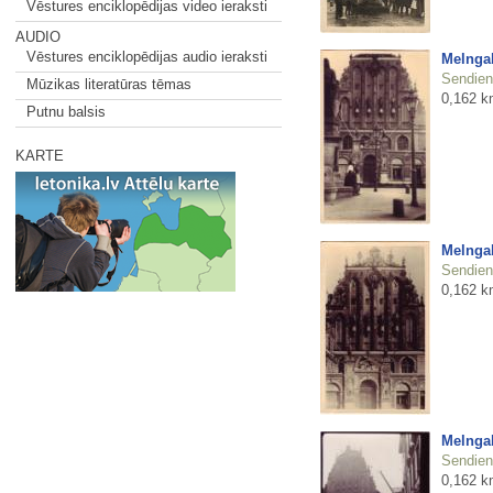
Vēstures enciklopēdijas video ieraksti
AUDIO
Vēstures enciklopēdijas audio ieraksti
Melnga
Sendienu
Mūzikas literatūras tēmas
0,162 k
Putnu balsis
KARTE
Melnga
Sendienu
0,162 k
Melnga
Sendienu
0,162 k