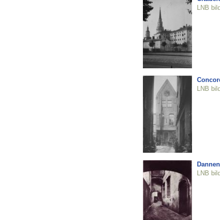
LNB bil
Concord
LNB bil
Dannen
LNB bil