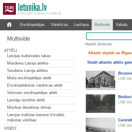
Enciklopēdijas
Vārdnīcas
Lasītava
Multivide
Valoda
Multivide
Meklēt: Multivide
ATTĒLI
Atlasīti objekti no Rīgas 
Latvijas kultūrvides takas
Skatīt atlasīto attēlu gale
Mūsdienu Latvija attēlos
Sendienu Latvija attēlos
Bruņni
Meža enciklopēdijas attēli
LNB bil
Enciklopēdiskās vārdnīcas attēli
Vēstures enciklopēdijas attēli
Bulduri
Lasītāju iesūtītie attēli
LNB bil
Mūzikas literatūras tēmas
Latvijas kultūras kanona Vizuālās
Centrāl
mākslas vērtības
LNB bil
VIDEO