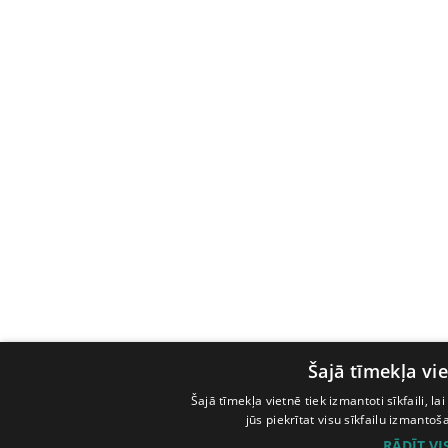
Šajā tīmekļa vie
Šajā tīmekļa vietnē tiek izmantoti sīkfaili, l
jūs piekrītat visu sīkfailu izmanto
RĀDĪT V