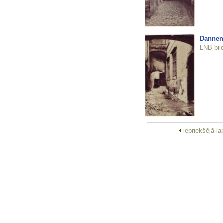
Dannen
LNB bil
iepriekšējā l