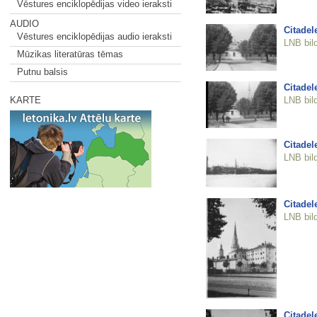
Vēstures enciklopēdijas video ieraksti
AUDIO
Citadel
Vēstures enciklopēdijas audio ieraksti
LNB bil
Mūzikas literatūras tēmas
Putnu balsis
Citadel
LNB bil
KARTE
Citadel
LNB bil
Citadel
LNB bil
Citadel