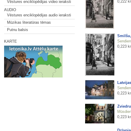
0,222 k
Vēstures enciklopēdijas video ieraksti
AUDIO
Vēstures enciklopēdijas audio ieraksti
Mūzikas literatūras tēmas
Putnu balsis
Smilšu,
Sendienu
KARTE
0,223 k
Latvija
Sendienu
0,223 k
Zviedru
Mūsdienu
0,223 k
Dzīvoja