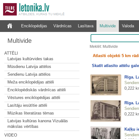
Enciklopēdijas
Vārdnīcas
Lasītava
Multivide
Valoda
Multivide
Meklēt: Multivide
ATTĒLI
Atlasīti objekti 5 km rā
Latvijas kultūrvides takas
Skatīt atlasīto attēlu gale
Mūsdienu Latvija attēlos
Sendienu Latvija attēlos
Rīga. L
Meža enciklopēdijas attēli
Sendienu
0,222 k
Enciklopēdiskās vārdnīcas attēli
Vēstures enciklopēdijas attēli
Rīga. L
Lasītāju iesūtītie attēli
Sendienu
Mūzikas literatūras tēmas
0,222 k
Latvijas kultūras kanona Vizuālās
mākslas vērtības
Kaļķu i
Sendienu
VIDEO