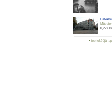
Pēterbu
Mūsdienu
0,227 k
iepriekšējā la