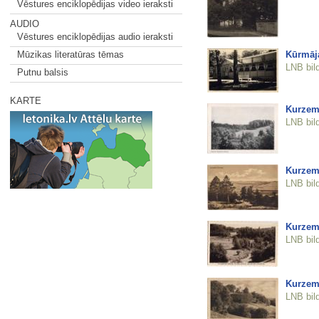
Vēstures enciklopēdijas video ieraksti
AUDIO
Vēstures enciklopēdijas audio ieraksti
Kūrmāj
Mūzikas literatūras tēmas
LNB bil
Putnu balsis
KARTE
Kurzeme
LNB bil
Kurzem
LNB bil
Kurzeme
LNB bil
Kurzeme
LNB bil