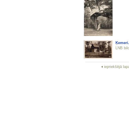
Ķemeri.
LNB bil
iepriekšējā la