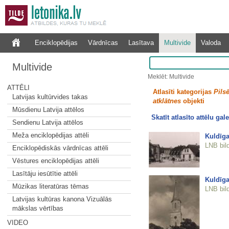
Enciklopēdijas
Vārdnīcas
Lasītava
Multivide
Valoda
Multivide
Meklēt: Multivide
ATTĒLI
Atlasīti kategorijas
Pilsē
Latvijas kultūrvides takas
atklātnes
objekti
Mūsdienu Latvija attēlos
Skatīt atlasīto attēlu gale
Sendienu Latvija attēlos
Meža enciklopēdijas attēli
Kuldīga
LNB bil
Enciklopēdiskās vārdnīcas attēli
Vēstures enciklopēdijas attēli
Lasītāju iesūtītie attēli
Kuldīga
Mūzikas literatūras tēmas
LNB bil
Latvijas kultūras kanona Vizuālās
mākslas vērtības
VIDEO