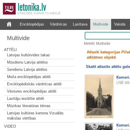
Enciklopēdijas
Vārdnīcas
Lasītava
Multivide
Valoda
Multivide
Meklēt: Multivide
ATTĒLI
Atlasīti kategorijas
Pilsē
Latvijas kultūrvides takas
atklātnes
objekti
Mūsdienu Latvija attēlos
Skatīt atlasīto attēlu gale
Sendienu Latvija attēlos
Meža enciklopēdijas attēli
Ķemeri.
LNB bil
Enciklopēdiskās vārdnīcas attēli
Vēstures enciklopēdijas attēli
Lasītāju iesūtītie attēli
Mūzikas literatūras tēmas
Latvijas kultūras kanona Vizuālās
mākslas vērtības
Ķemeri.
VIDEO