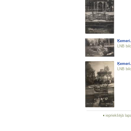
Ķemeri.
LNB bil
Ķemeri.
LNB bil
iepriekšējā la