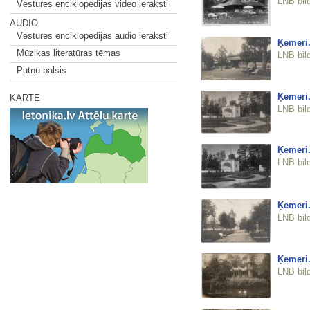
LNB bil
Vēstures enciklopēdijas video ieraksti
AUDIO
Vēstures enciklopēdijas audio ieraksti
Ķemeri
Mūzikas literatūras tēmas
LNB bil
Putnu balsis
Ķemeri.
KARTE
LNB bil
Ķemeri.
LNB bil
Ķemeri.
LNB bil
Ķemeri.
LNB bil