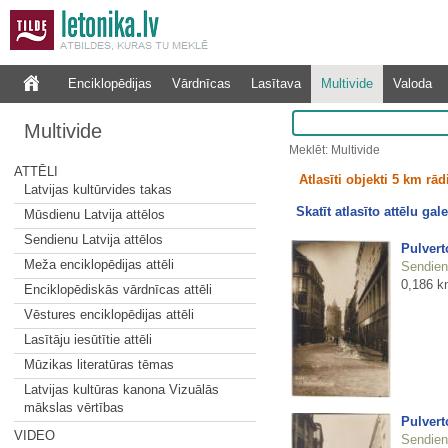
Enciklopēdijas
Vārdnīcas
Lasītava
Multivide
Valoda
Multivide
Meklēt: Multivide
ATTĒLI
Atlasīti objekti 5 km rā
Latvijas kultūrvides takas
Skatīt atlasīto attēlu gale
Mūsdienu Latvija attēlos
Sendienu Latvija attēlos
Pulvert
Meža enciklopēdijas attēli
Sendienu
0,186 k
Enciklopēdiskās vārdnīcas attēli
Vēstures enciklopēdijas attēli
Lasītāju iesūtītie attēli
Mūzikas literatūras tēmas
Latvijas kultūras kanona Vizuālās
mākslas vērtības
Pulvert
VIDEO
Sendienu