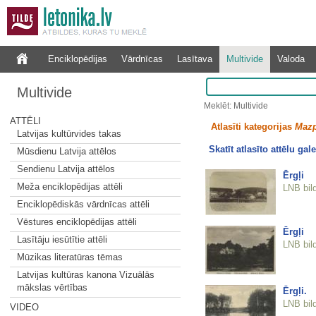
Enciklopēdijas
Vārdnīcas
Lasītava
Multivide
Valoda
Multivide
Meklēt: Multivide
ATTĒLI
Atlasīti kategorijas
Mazp
Latvijas kultūrvides takas
Skatīt atlasīto attēlu gale
Mūsdienu Latvija attēlos
Sendienu Latvija attēlos
Ērgļi
Meža enciklopēdijas attēli
LNB bil
Enciklopēdiskās vārdnīcas attēli
Vēstures enciklopēdijas attēli
Ērgļi
Lasītāju iesūtītie attēli
LNB bil
Mūzikas literatūras tēmas
Latvijas kultūras kanona Vizuālās
mākslas vērtības
Ērgļi.
LNB bil
VIDEO