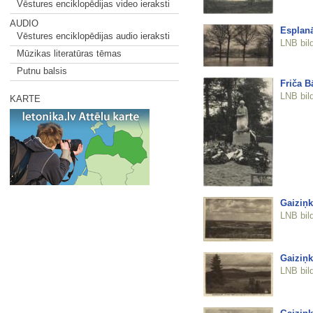
Vēstures enciklopēdijas video ieraksti
AUDIO
Esplan
Vēstures enciklopēdijas audio ieraksti
LNB bil
Mūzikas literatūras tēmas
Putnu balsis
Friča B
LNB bil
KARTE
Gaiziņk
LNB bil
Gaiziņk
LNB bil