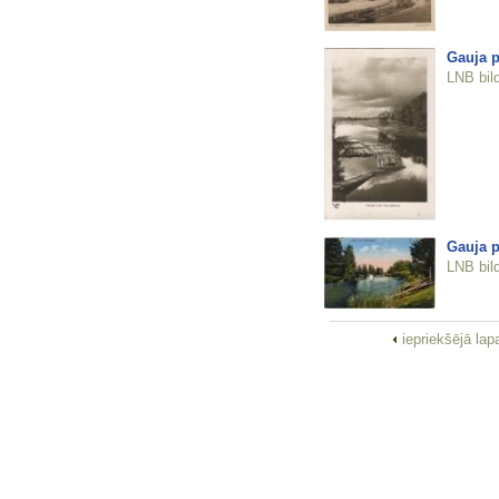
Gauja p
LNB bil
Gauja p
LNB bil
iepriekšējā la