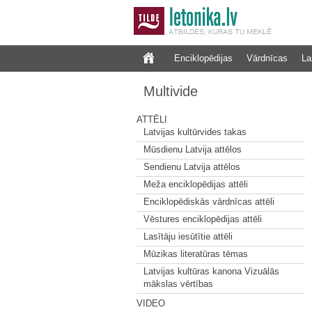
Enciklopēdijas
Vārdnīcas
La
Multivide
ATTĒLI
Latvijas kultūrvides takas
Mūsdienu Latvija attēlos
Sendienu Latvija attēlos
Meža enciklopēdijas attēli
Enciklopēdiskās vārdnīcas attēli
Vēstures enciklopēdijas attēli
Lasītāju iesūtītie attēli
Mūzikas literatūras tēmas
Latvijas kultūras kanona Vizuālās
mākslas vērtības
VIDEO