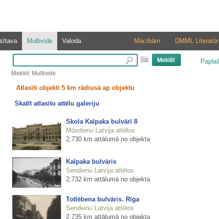
sītava
Multivide
Valoda
Mācībām
DMML Literatūr
Papla
Meklēt: Multivide
Atlasīti objekti 5 km rādiusā ap objektu
Skatīt atlasīto attēlu galeriju
Skola Kalpaka bulvārī 8
Mūsdienu Latvija attēlos
2,730 km attālumā no objekta
Kalpaka bulvāris
Sendienu Latvija attēlos
2,732 km attālumā no objekta
Totlēbena bulvāris. Rīga
Sendienu Latvija attēlos
2,735 km attālumā no objekta