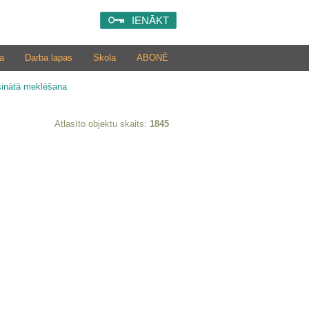
IENĀKT
a
Darba lapas
Skola
ABONĒ
šinātā meklēšana
Atlasīto objektu skaits:
1845