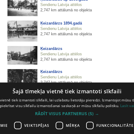
Sendienu Latvija attēlos
2,747 km attālumā no objekta
Ķeizardārzs 1894.gadā
Sendienu Latvija attēlos
2,747 km attālumā no objekta
Ķeizardārzs
Sendienu Latvija attēlos
2,747 km attālumā no objekta
Ķeizardārzs
Sendienu Latvija attēlos
2,747 km attālumā no objekta
Šajā tīmekļa vietnē tiek izmantoti sīkfaili
Ķeizardārzs 1899.gadā
vietnē tiek izmantoti sīkfaili, lai uzlabotu lietotāju pieredzi. Izmantojot mūsu t
Sendienu Latvija attēlos
 piekrītat visu sīkfailu izmantošanai saskaņā ar mūsu sīkfailu politiku.
Lasīt va
2,747 km attālumā no objekta
RĀDĪT VISUS PARTNERUS
(5) →
Ķeizardārzs
Sendienu Latvija attēlos
AMIE
VEIKTSPĒJAS
MĒRĶA
FUNKCIONALITĀTE
2,747 km attālumā no objekta