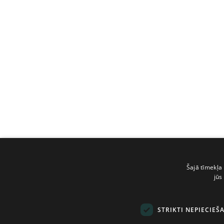
Šajā tīmekļa 
jūs
STRIKTI NEPIECIEŠ