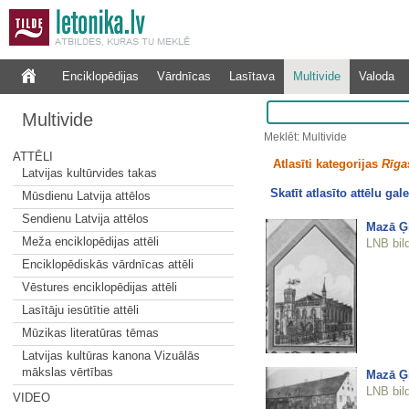
Enciklopēdijas
Vārdnīcas
Lasītava
Multivide
Valoda
Multivide
Meklēt: Multivide
ATTĒLI
Atlasīti kategorijas
Rīgas
Latvijas kultūrvides takas
Skatīt atlasīto attēlu gale
Mūsdienu Latvija attēlos
Sendienu Latvija attēlos
Mazā Ģ
Meža enciklopēdijas attēli
LNB bil
Enciklopēdiskās vārdnīcas attēli
Vēstures enciklopēdijas attēli
Lasītāju iesūtītie attēli
Mūzikas literatūras tēmas
Latvijas kultūras kanona Vizuālās
mākslas vērtības
Mazā Ģi
LNB bil
VIDEO