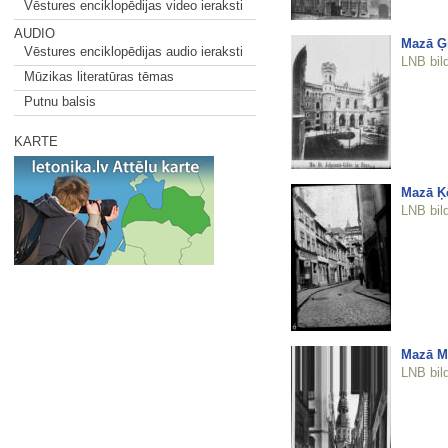
Vēstures enciklopēdijas video ieraksti
AUDIO
Mazā Ģi
Vēstures enciklopēdijas audio ieraksti
LNB bil
Mūzikas literatūras tēmas
Putnu balsis
KARTE
Mazā Ķē
LNB bil
Mazā Mo
LNB bil