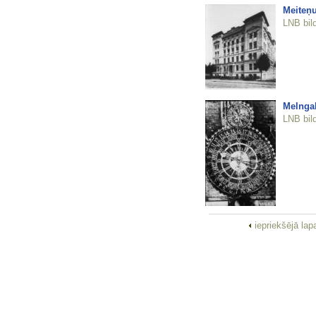
Meiteņu
LNB bil
Melngal
LNB bil
iepriekšējā la