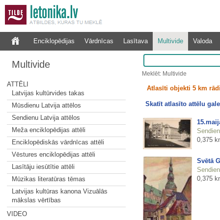
Enciklopēdijas
Vārdnīcas
Lasītava
Multivide
Valoda
Multivide
Meklēt: Multivide
ATTĒLI
Atlasīti objekti 5 km rā
Latvijas kultūrvides takas
Skatīt atlasīto attēlu gale
Mūsdienu Latvija attēlos
Sendienu Latvija attēlos
15.mai
Meža enciklopēdijas attēli
Sendienu
0,375 k
Enciklopēdiskās vārdnīcas attēli
Vēstures enciklopēdijas attēli
Svētā 
Lasītāju iesūtītie attēli
Sendienu
0,375 k
Mūzikas literatūras tēmas
Latvijas kultūras kanona Vizuālās
mākslas vērtības
VIDEO