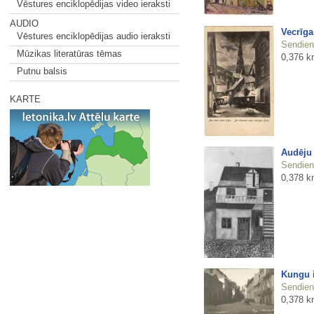
Vēstures enciklopēdijas video ieraksti
AUDIO
Vecrīga
Vēstures enciklopēdijas audio ieraksti
Sendienu
Mūzikas literatūras tēmas
0,376 k
Putnu balsis
KARTE
Audēju 
Sendienu
0,378 k
Kungu i
Sendienu
0,378 k