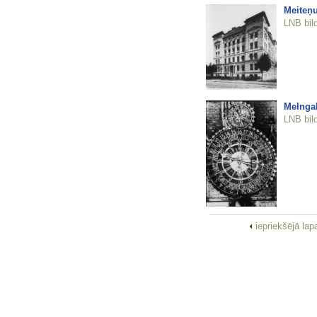
Meiteņu
LNB bil
Melngal
LNB bil
iepriekšējā la