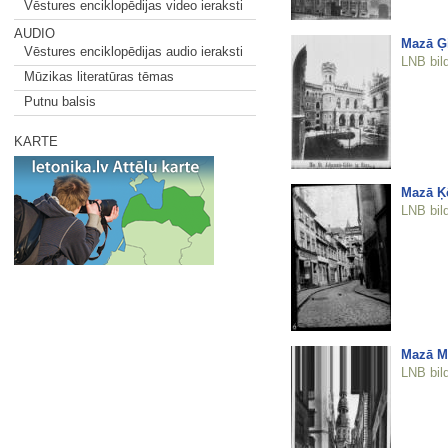
Vēstures enciklopēdijas video ieraksti
AUDIO
Mazā Ģi
Vēstures enciklopēdijas audio ieraksti
LNB bil
Mūzikas literatūras tēmas
Putnu balsis
KARTE
Mazā Ķē
LNB bil
Mazā Mo
LNB bil