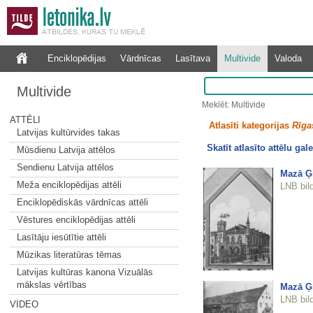
Enciklopēdijas
Vārdnīcas
Lasītava
Multivide
Valoda
Multivide
Meklēt: Multivide
ATTĒLI
Atlasīti kategorijas
Rīgas
Latvijas kultūrvides takas
Skatīt atlasīto attēlu gale
Mūsdienu Latvija attēlos
Sendienu Latvija attēlos
Mazā Ģ
Meža enciklopēdijas attēli
LNB bil
Enciklopēdiskās vārdnīcas attēli
Vēstures enciklopēdijas attēli
Lasītāju iesūtītie attēli
Mūzikas literatūras tēmas
Latvijas kultūras kanona Vizuālās
mākslas vērtības
Mazā Ģi
LNB bil
VIDEO