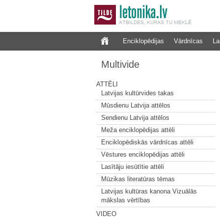
Enciklopēdijas
Vārdnīcas
La
Multivide
ATTĒLI
Latvijas kultūrvides takas
Mūsdienu Latvija attēlos
Sendienu Latvija attēlos
Meža enciklopēdijas attēli
Enciklopēdiskās vārdnīcas attēli
Vēstures enciklopēdijas attēli
Lasītāju iesūtītie attēli
Mūzikas literatūras tēmas
Latvijas kultūras kanona Vizuālās
mākslas vērtības
VIDEO