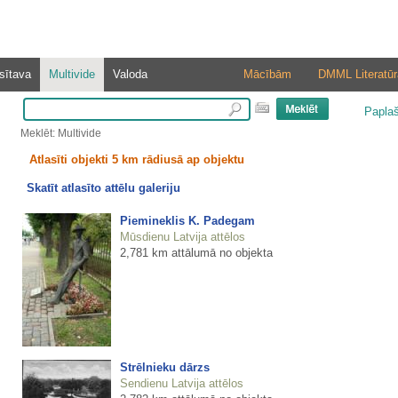
sītava
Multivide
Valoda
Mācībām
DMML Literatūr
Papla
Meklēt: Multivide
Atlasīti objekti 5 km rādiusā ap objektu
Skatīt atlasīto attēlu galeriju
Piemineklis K. Padegam
Mūsdienu Latvija attēlos
2,781 km attālumā no objekta
Strēlnieku dārzs
Sendienu Latvija attēlos