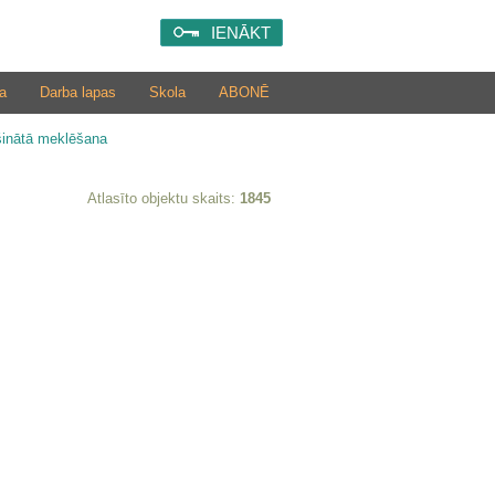
IENĀKT
a
Darba lapas
Skola
ABONĒ
šinātā meklēšana
Atlasīto objektu skaits:
1845