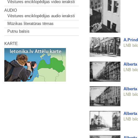
Vēstures enciklopēdijas video ieraksti
AUDIO
Vēstures enciklopēdijas audio ieraksti
Mūzikas literatūras tēmas
Putnu balsis
A.Prind
KARTE
LNB bil
Alberta 
LNB bil
Alberta 
LNB bil
Alberta 
LNB bil
Alberta 