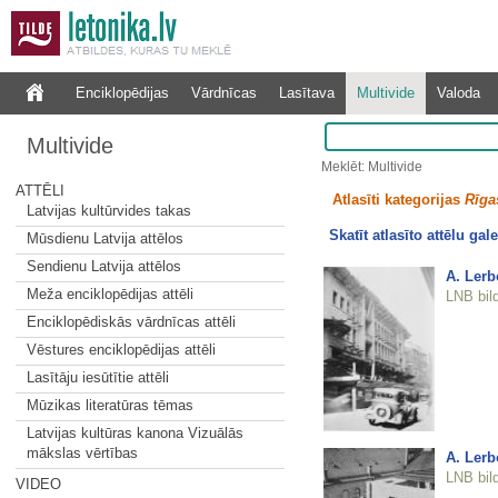
Enciklopēdijas
Vārdnīcas
Lasītava
Multivide
Valoda
Multivide
Meklēt: Multivide
ATTĒLI
Atlasīti kategorijas
Rīgas
Latvijas kultūrvides takas
Skatīt atlasīto attēlu gale
Mūsdienu Latvija attēlos
Sendienu Latvija attēlos
A. Lerb
Meža enciklopēdijas attēli
LNB bil
Enciklopēdiskās vārdnīcas attēli
Vēstures enciklopēdijas attēli
Lasītāju iesūtītie attēli
Mūzikas literatūras tēmas
Latvijas kultūras kanona Vizuālās
mākslas vērtības
A. Lerb
LNB bil
VIDEO