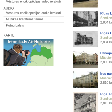
Vēstures enciklopēdijas video ieraksti
AUDIO
Vēstures enciklopēdijas audio ieraksti
Rīgas L
Sendienu
Mūzikas literatūras tēmas
2,804 k
Putnu balsis
Rīgas L
KARTE
Sendienu
2,804 k
Dzīvoja
Mūsdienu
2,805 k
Īres na
Mūsdienu
2,810 k
Rīga. R
Sendienu
2,815 k