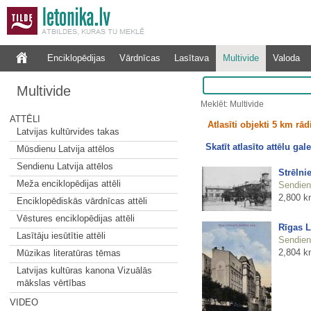
Enciklopēdijas
Vārdnīcas
Lasītava
Multivide
Valoda
Multivide
Meklēt: Multivide
ATTĒLI
Atlasīti objekti 5 km rā
Latvijas kultūrvides takas
Skatīt atlasīto attēlu gale
Mūsdienu Latvija attēlos
Sendienu Latvija attēlos
Strēlni
Meža enciklopēdijas attēli
Sendienu
2,800 k
Enciklopēdiskās vārdnīcas attēli
Vēstures enciklopēdijas attēli
Rīgas L
Lasītāju iesūtītie attēli
Sendienu
2,804 k
Mūzikas literatūras tēmas
Latvijas kultūras kanona Vizuālās
mākslas vērtības
VIDEO