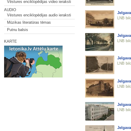
Vēstures enciklopēdijas video ieraksti
AUDIO
Jelgava
Vēstures enciklopēdijas audio ieraksti
LNB bil
Mūzikas literatūras tēmas
Putnu balsis
Jelgavas
LNB bil
KARTE
Jelgava
LNB bil
Jelgava
LNB bil
Jelgava
LNB bil
Jelgava