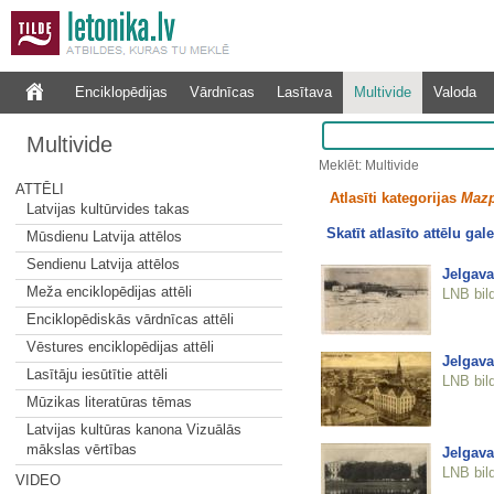
Enciklopēdijas
Vārdnīcas
Lasītava
Multivide
Valoda
Multivide
Meklēt: Multivide
ATTĒLI
Atlasīti kategorijas
Mazp
Latvijas kultūrvides takas
Skatīt atlasīto attēlu gale
Mūsdienu Latvija attēlos
Sendienu Latvija attēlos
Jelgava
Meža enciklopēdijas attēli
LNB bil
Enciklopēdiskās vārdnīcas attēli
Vēstures enciklopēdijas attēli
Jelgav
Lasītāju iesūtītie attēli
LNB bil
Mūzikas literatūras tēmas
Latvijas kultūras kanona Vizuālās
mākslas vērtības
Jelgava
LNB bil
VIDEO