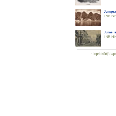
Jumpra
LNB bil
Jūras i
LNB bil
iepriekšējā la