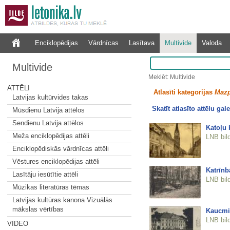
Enciklopēdijas
Vārdnīcas
Lasītava
Multivide
Valoda
Multivide
Meklēt: Multivide
ATTĒLI
Atlasīti kategorijas
Mazp
Latvijas kultūrvides takas
Skatīt atlasīto attēlu gale
Mūsdienu Latvija attēlos
Sendienu Latvija attēlos
Katoļu 
Meža enciklopēdijas attēli
LNB bil
Enciklopēdiskās vārdnīcas attēli
Vēstures enciklopēdijas attēli
Katrīnb
Lasītāju iesūtītie attēli
LNB bil
Mūzikas literatūras tēmas
Latvijas kultūras kanona Vizuālās
mākslas vērtības
Kaucmi
LNB bil
VIDEO