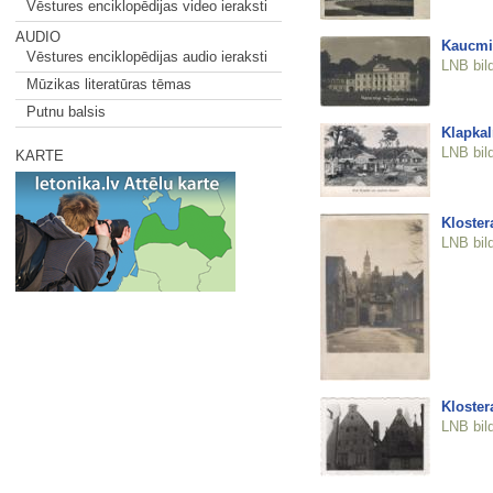
Vēstures enciklopēdijas video ieraksti
AUDIO
Kaucmi
Vēstures enciklopēdijas audio ieraksti
LNB bil
Mūzikas literatūras tēmas
Putnu balsis
Klapkal
LNB bil
KARTE
Klostera
LNB bil
Klostera
LNB bil