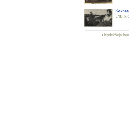
Koknes
LNB bil
iepriekšējā la