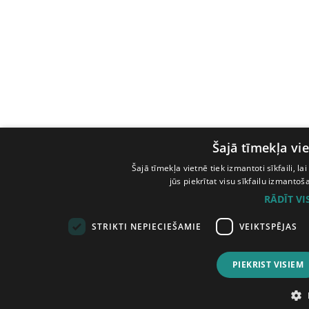
Šajā tīmekļa vie
Šajā tīmekļa vietnē tiek izmantoti sīkfaili, l
jūs piekrītat visu sīkfailu izmanto
RĀDĪT V
STRIKTI NEPIECIEŠAMIE
VEIKTSPĒJAS
PIEKRIST VISIEM
© Tilde, 2026.
Visas tiesības aizsargātas