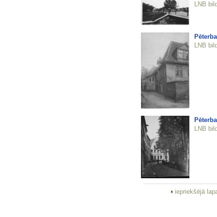
LNB bil
Pēterba
LNB bil
Pēterb
LNB bil
iepriekšējā la