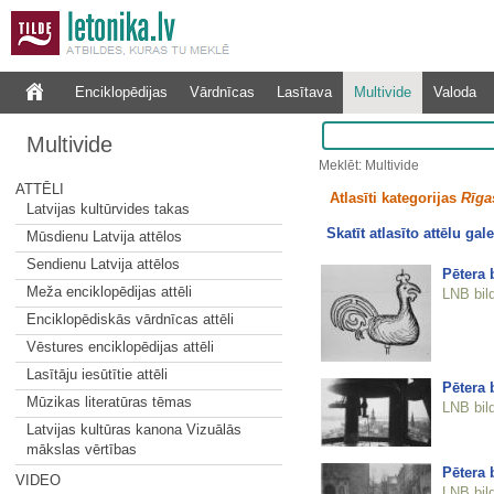
Enciklopēdijas
Vārdnīcas
Lasītava
Multivide
Valoda
Multivide
Meklēt: Multivide
ATTĒLI
Atlasīti kategorijas
Rīgas
Latvijas kultūrvides takas
Skatīt atlasīto attēlu gale
Mūsdienu Latvija attēlos
Sendienu Latvija attēlos
Pētera 
Meža enciklopēdijas attēli
LNB bil
Enciklopēdiskās vārdnīcas attēli
Vēstures enciklopēdijas attēli
Lasītāju iesūtītie attēli
Pētera 
Mūzikas literatūras tēmas
LNB bil
Latvijas kultūras kanona Vizuālās
mākslas vērtības
Pētera 
VIDEO
LNB bil