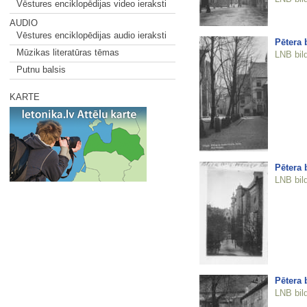
Vēstures enciklopēdijas video ieraksti
AUDIO
Vēstures enciklopēdijas audio ieraksti
Pētera 
Mūzikas literatūras tēmas
LNB bil
Putnu balsis
KARTE
Pētera 
LNB bil
Pētera 
LNB bil