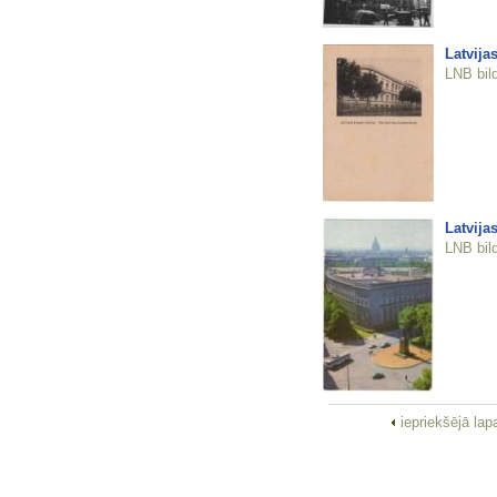
Latvija
LNB bil
Latvija
LNB bil
iepriekšējā la