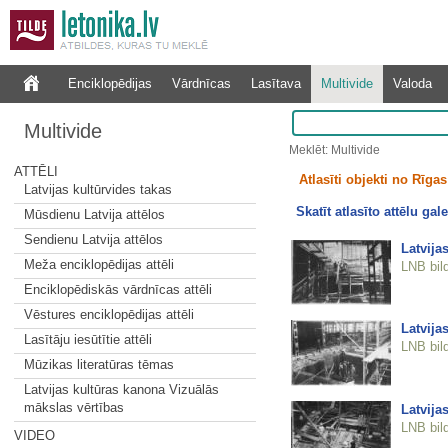
Enciklopēdijas
Vārdnīcas
Lasītava
Multivide
Valoda
Multivide
Meklēt: Multivide
ATTĒLI
Atlasīti objekti no Rīgas 
Latvijas kultūrvides takas
Skatīt atlasīto attēlu gale
Mūsdienu Latvija attēlos
Sendienu Latvija attēlos
Latvija
Meža enciklopēdijas attēli
LNB bil
Enciklopēdiskās vārdnīcas attēli
Vēstures enciklopēdijas attēli
Latvija
Lasītāju iesūtītie attēli
LNB bil
Mūzikas literatūras tēmas
Latvijas kultūras kanona Vizuālās
mākslas vērtības
Latvija
LNB bil
VIDEO