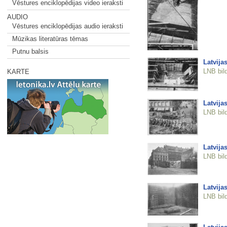
Vēstures enciklopēdijas video ieraksti
AUDIO
Vēstures enciklopēdijas audio ieraksti
Mūzikas literatūras tēmas
Putnu balsis
Latvija
LNB bil
KARTE
Latvija
LNB bil
Latvija
LNB bil
Latvija
LNB bil