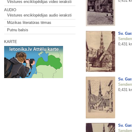
0,431 k
Vēstures enciklopēdijas video ieraksti
AUDIO
Vēstures enciklopēdijas audio ieraksti
Mūzikas literatūras tēmas
Putnu balsis
Sv. Gar
Sendienu
KARTE
0,431 k
Sv. Gar
Sendienu
0,431 k
Sv. Gar
Sendienu