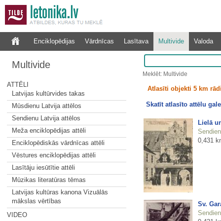
Enciklopēdijas
Vārdnīcas
Lasītava
Multivide
Valoda
Multivide
Meklēt: Multivide
ATTĒLI
Atlasīti objekti 5 km rā
Latvijas kultūrvides takas
Skatīt atlasīto attēlu gale
Mūsdienu Latvija attēlos
Sendienu Latvija attēlos
Lielā u
Meža enciklopēdijas attēli
Sendienu
0,431 k
Enciklopēdiskās vārdnīcas attēli
Vēstures enciklopēdijas attēli
Lasītāju iesūtītie attēli
Mūzikas literatūras tēmas
Latvijas kultūras kanona Vizuālās
mākslas vērtības
Sv. Gar
Sendienu
VIDEO