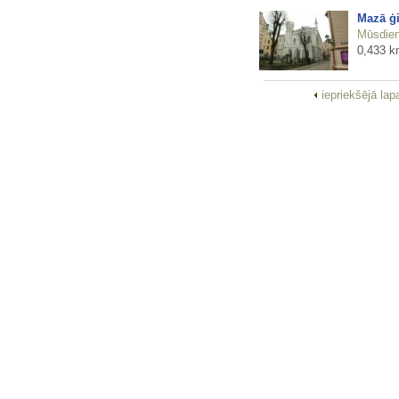
Mazā ģi
Mūsdienu
0,433 k
iepriekšējā la