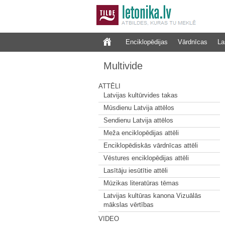
Enciklopēdijas
Vārdnīcas
La
Multivide
ATTĒLI
Latvijas kultūrvides takas
Mūsdienu Latvija attēlos
Sendienu Latvija attēlos
Meža enciklopēdijas attēli
Enciklopēdiskās vārdnīcas attēli
Vēstures enciklopēdijas attēli
Lasītāju iesūtītie attēli
Mūzikas literatūras tēmas
Latvijas kultūras kanona Vizuālās
mākslas vērtības
VIDEO