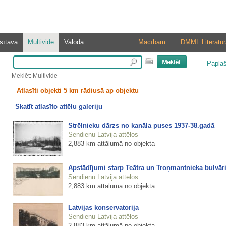
sītava
Multivide
Valoda
Mācībām
DMML Literatūr
Papla
Meklēt: Multivide
Atlasīti objekti 5 km rādiusā ap objektu
Skatīt atlasīto attēlu galeriju
Strēlnieku dārzs no kanāla puses 1937-38.gadā
Sendienu Latvija attēlos
2,883 km attālumā no objekta
Apstādījumi starp Teātra un Troņmantnieka bulvār
Sendienu Latvija attēlos
2,883 km attālumā no objekta
Latvijas konservatorija
Sendienu Latvija attēlos
2,883 km attālumā no objekta