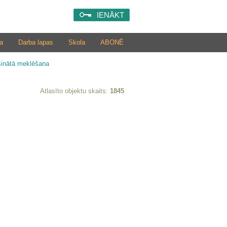
IENĀKT
a
Darba lapas
Skola
ABONĒ
šinātā meklēšana
Atlasīto objektu skaits:
1845
i