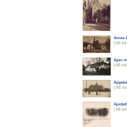
Annas B
LNB bil
Apes m
LNB bil
Apgaba
LNB bil
Apstādī
LNB bil