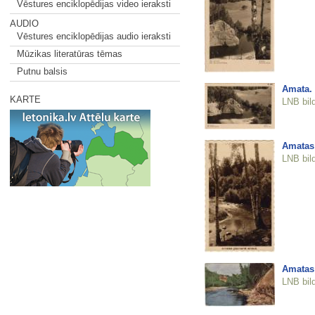
Vēstures enciklopēdijas video ieraksti
AUDIO
Vēstures enciklopēdijas audio ieraksti
Mūzikas literatūras tēmas
Putnu balsis
Amata. 
KARTE
LNB bil
Amatas 
LNB bil
Amatas 
LNB bil