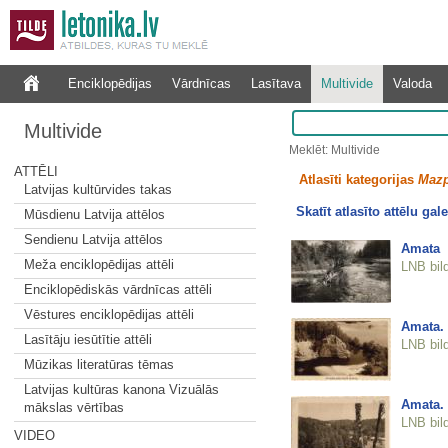
Enciklopēdijas
Vārdnīcas
Lasītava
Multivide
Valoda
Multivide
Meklēt: Multivide
ATTĒLI
Atlasīti kategorijas
Mazp
Latvijas kultūrvides takas
Skatīt atlasīto attēlu gale
Mūsdienu Latvija attēlos
Sendienu Latvija attēlos
Amata
Meža enciklopēdijas attēli
LNB bil
Enciklopēdiskās vārdnīcas attēli
Vēstures enciklopēdijas attēli
Amata. 
Lasītāju iesūtītie attēli
LNB bil
Mūzikas literatūras tēmas
Latvijas kultūras kanona Vizuālās
Amata. 
mākslas vērtības
LNB bil
VIDEO