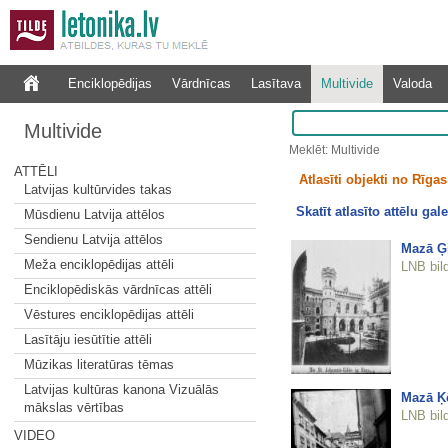
Enciklopēdijas
Vārdnīcas
Lasītava
Multivide
Valoda
Multivide
Meklēt: Multivide
ATTĒLI
Atlasīti objekti no Rīgas 
Latvijas kultūrvides takas
Skatīt atlasīto attēlu gale
Mūsdienu Latvija attēlos
Sendienu Latvija attēlos
Mazā Ģi
Meža enciklopēdijas attēli
LNB bil
Enciklopēdiskās vārdnīcas attēli
Vēstures enciklopēdijas attēli
Lasītāju iesūtītie attēli
Mūzikas literatūras tēmas
Latvijas kultūras kanona Vizuālās
Mazā Ķē
mākslas vērtības
LNB bil
VIDEO