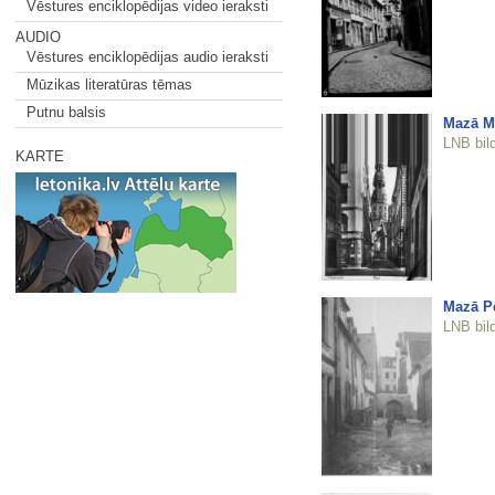
Vēstures enciklopēdijas video ieraksti
AUDIO
Vēstures enciklopēdijas audio ieraksti
Mūzikas literatūras tēmas
Putnu balsis
Mazā Mo
LNB bil
KARTE
Mazā Pe
LNB bil