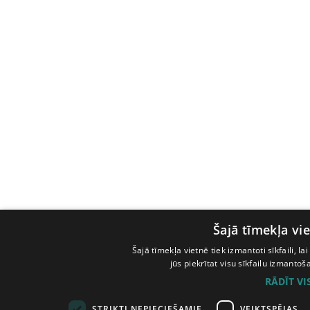
Šajā tīmekļa vie
Šajā tīmekļa vietnē tiek izmantoti sīkfaili, l
jūs piekrītat visu sīkfailu izmanto
RĀDĪT V
STRIKTI NEPIECIEŠAMIE
VEIKTSPĒJAS