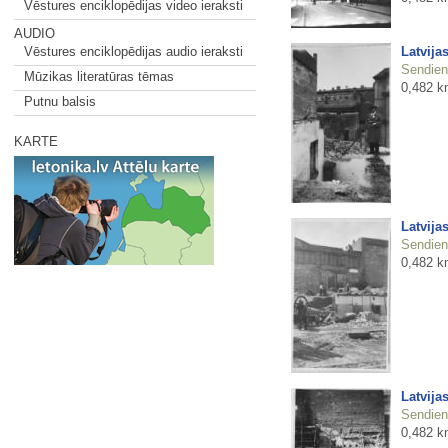
Vēstures enciklopēdijas video ieraksti
AUDIO
Latvija
Vēstures enciklopēdijas audio ieraksti
Sendienu
Mūzikas literatūras tēmas
0,482 k
Putnu balsis
KARTE
Latvija
Sendienu
0,482 k
Latvija
Sendienu
0,482 k