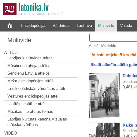
Enciklopēdijas
Vārdnīcas
Lasītava
Multivide
Valoda
Multivide
Meklēt: Multivide
ATTĒLI
Atlasīti objekti 5 km rā
Latvijas kultūrvides takas
Skatīt atlasīto attēlu gale
Mūsdienu Latvija attēlos
Sendienu Latvija attēlos
Dubulta
Meža enciklopēdijas attēli
Sendienu
0,481 k
Enciklopēdiskās vārdnīcas attēli
Vēstures enciklopēdijas attēli
Lasītāju iesūtītie attēli
Mūzikas literatūras tēmas
Latvijas kultūras kanona Vizuālās
mākslas vērtības
Kaļķu i
Sendienu
VIDEO
0,482 k