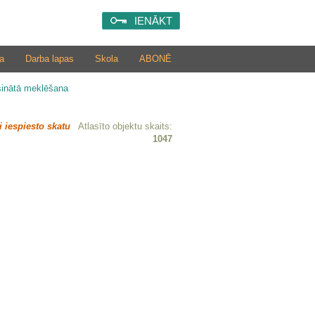
IENĀKT
a
Darba lapas
Skola
ABONĒ
šinātā meklēšana
i iespiesto skatu
Atlasīto objektu skaits:
1047