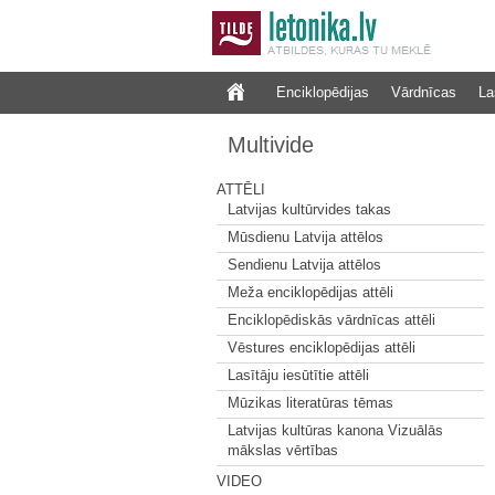
Enciklopēdijas
Vārdnīcas
La
Multivide
ATTĒLI
Latvijas kultūrvides takas
Mūsdienu Latvija attēlos
Sendienu Latvija attēlos
Meža enciklopēdijas attēli
Enciklopēdiskās vārdnīcas attēli
Vēstures enciklopēdijas attēli
Lasītāju iesūtītie attēli
Mūzikas literatūras tēmas
Latvijas kultūras kanona Vizuālās
mākslas vērtības
VIDEO