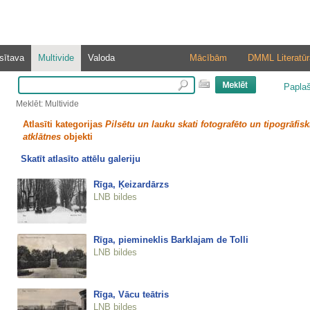
sītava
Multivide
Valoda
Mācībām
DMML Literatūr
Papla
Meklēt: Multivide
Atlasīti kategorijas
Pilsētu un lauku skati fotografēto un tipogrāfisk
atklātnes
objekti
Skatīt atlasīto attēlu galeriju
Rīga, Ķeizardārzs
LNB bildes
Rīga, piemineklis Barklajam de Tolli
LNB bildes
Rīga, Vācu teātris
LNB bildes