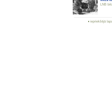
LNB bil
iepriekšējā la