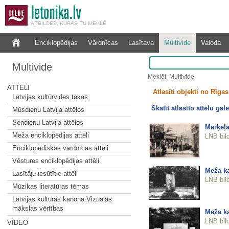
Enciklopēdijas
Vārdnīcas
Lasītava
Multivide
Valoda
Multivide
Meklēt: Multivide
ATTĒLI
Atlasīti objekti no Rīgas 
Latvijas kultūrvides takas
Skatīt atlasīto attēlu gale
Mūsdienu Latvija attēlos
Sendienu Latvija attēlos
Merķeļa
Meža enciklopēdijas attēli
LNB bil
Enciklopēdiskās vārdnīcas attēli
Vēstures enciklopēdijas attēli
Meža k
Lasītāju iesūtītie attēli
LNB bil
Mūzikas literatūras tēmas
Latvijas kultūras kanona Vizuālās
mākslas vērtības
Meža ka
LNB bil
VIDEO