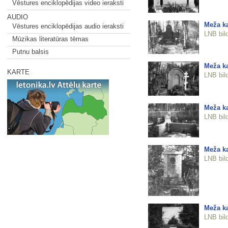
Vēstures enciklopēdijas video ieraksti
AUDIO
Meža ka
Vēstures enciklopēdijas audio ieraksti
LNB bil
Mūzikas literatūras tēmas
Putnu balsis
Meža ka
KARTE
LNB bil
Meža ka
LNB bil
Meža ka
LNB bil
Meža ka
LNB bil