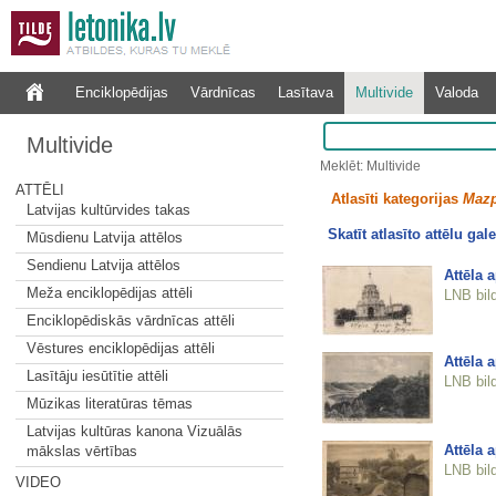
Enciklopēdijas
Vārdnīcas
Lasītava
Multivide
Valoda
Multivide
Meklēt: Multivide
ATTĒLI
Atlasīti kategorijas
Mazp
Latvijas kultūrvides takas
Skatīt atlasīto attēlu gale
Mūsdienu Latvija attēlos
Sendienu Latvija attēlos
Attēla 
Meža enciklopēdijas attēli
LNB bil
Enciklopēdiskās vārdnīcas attēli
Vēstures enciklopēdijas attēli
Attēla 
Lasītāju iesūtītie attēli
LNB bil
Mūzikas literatūras tēmas
Latvijas kultūras kanona Vizuālās
Attēla 
mākslas vērtības
LNB bil
VIDEO