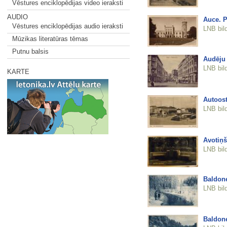
Vēstures enciklopēdijas video ieraksti
AUDIO
Auce. P
Vēstures enciklopēdijas audio ieraksti
LNB bil
Mūzikas literatūras tēmas
Putnu balsis
Audēju 
LNB bil
KARTE
Autoos
LNB bil
Avotiņ
LNB bil
Baldon
LNB bil
Baldon