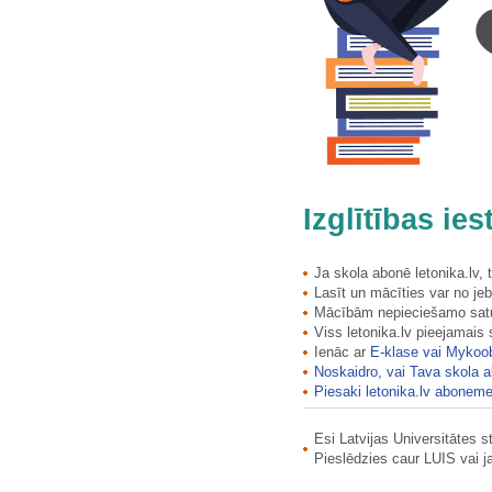
Izglītības ie
Ja skola abonē letonika.lv,
Lasīt un mācīties var no jeb
Mācībām nepieciešamo saturu
Viss letonika.lv pieejamais
Ienāc ar
E-klase vai Mykoo
Noskaidro, vai Tava skola a
Piesaki letonika.lv aboneme
Esi Latvijas Universitātes 
Pieslēdzies caur LUIS vai 