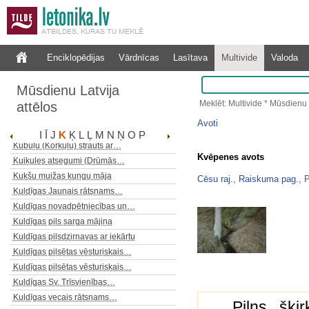
Krustpils Sv. Nikolaja baznīca…
Krustpils viduslaiku pils
Krustpils viduslaiku pils
Krūtes luterāņu baznīca
Enciklopēdijas
Vārdnīcas
Lasītava
Multivide
Valoda
Kubeles (Kubalu) skola (muzejs)
Kubeseles ala (Runtiņala)
Mūsdienu Latvija
Kubeseles ala (Runtiņala)
Meklēt: Multivide * Mūsdienu 
attēlos
Kubeseles pilskalns
Avoti
Kubuļu (Korkuļu) strauts ar…
I
Ī
J
K
Ķ
L
Ļ
M
N
Ņ
O
P
Kubuļu (Korkuļu) strauts ar…
Kvēpenes avots
Kuiķules atsegumi (Drūmās…
Kukšu muižas kungu māja
Cēsu raj.
,
Raiskuma pag.
, 
Kuldīgas Jaunais rātsnams…
Kuldīgas novadpētniecības un…
Kuldīgas pils sarga mājiņa
Kuldīgas pilsdzirnavas ar iekārtu
Kuldīgas pilsētas vēsturiskais…
Kuldīgas pilsētas vēsturiskais…
Kuldīgas Sv. Trīsvienības…
Kuldīgas vecais rātsnams…
Pilns šķi