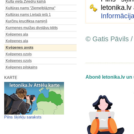
Kulta vieta Zviedru kalnā
letonika.l
Kultūras nams "Ziemeļblāzma"
Informācij
Kultūras nams Lielajā ielā 1
Kurčinu krucifiksa namiņš
Kurmenes muižas divstāvu klēts
Kvēpenes ala
© Gatis Pāvils /
Kvēpenes ala
Kvēpenes avots
Kvēpenes ozols
Kvēpenes ozols
Kvēpenes pilskalns
Abonē letonika.lv un 
KARTE
Pilns šķirkļu saraksts